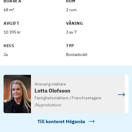
BOAREA
RUM
68 m²
2 rum
AVGIFT
VÅNING
10 395 kr
3 av 7
HISS
TYP
Ja
Bostadsrätt
Ansvarig mäklare
Lotta Olofsson
Fastighetsmäklare / Franchisetagare
/
Nyproduktion
Till kontoret
Höganäs