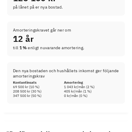
på lånet på er nya bostad.
Amorteringskravet går ner om
12 år
till
1 %
enligt nuvarande amortering.
Den nya bostaden och hushållets inkomst ger följande
amorteringskrav
Kontantinsats
Amortering
69 500 kr
(
10
%)
1 043 kr
/mån (
2
%)
208 500 kr
(
30
%)
405 kr
/mån (
1
%)
347 500 kr
(
50
%)
0 kr
/mån (
0
%)