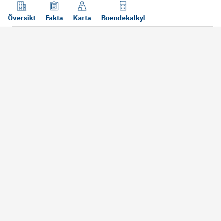
Översikt
Fakta
Karta
Boendekalkyl
Läs mer
Bra att tänka på vid köp
Sälj din bosta
Köper du bostad via oss kan vi
Att sälja sin bostad