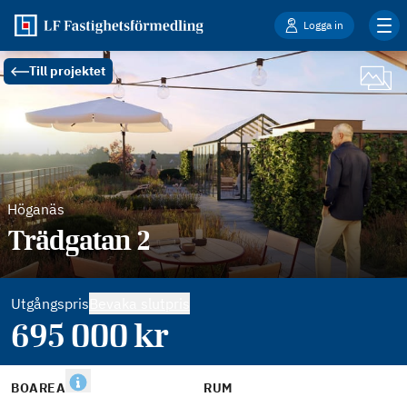
Logga in
Till projektet
Höganäs
Trädgatan 2
Utgångspris
Bevaka slutpris
695 000
kr
BOAREA
RUM