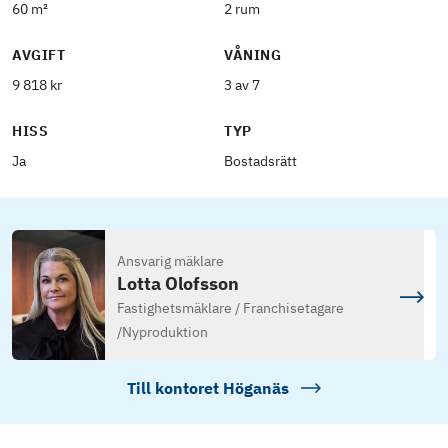
60 m²
2 rum
AVGIFT
VÅNING
9 818 kr
3 av 7
HISS
TYP
Ja
Bostadsrätt
Ansvarig mäklare
Lotta Olofsson
Fastighetsmäklare / Franchisetagare
/
Nyproduktion
Till kontoret
Höganäs