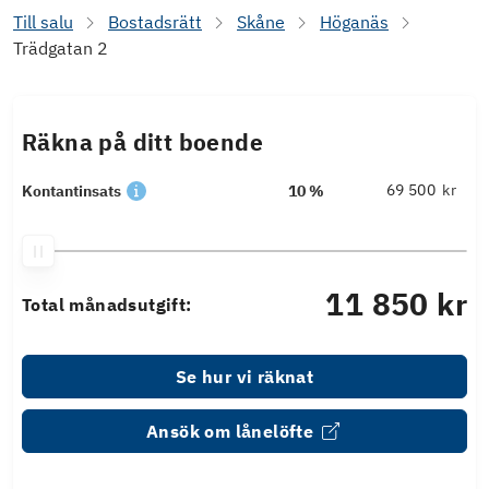
Till salu
Bostadsrätt
Skåne
Höganäs
Trädgatan 2
Räkna på ditt boende
kr
Kontantinsats
10 %
11 850 kr
Total månadsutgift:
Se hur vi räknat
Ansök om lånelöfte