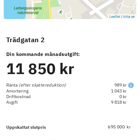
Leaflet
|
hitta.se
Trädgatan 2
Din kommande månadsutgift:
11 850 kr
Ränta
(efter skattereduktion)
989 kr
Amortering
1 043 kr
Driftkostnad
0 kr
Avgift
9 818 kr
kr
Uppskattat slutpris