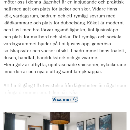
möter oss i denna lägenhet är en inbjudande och praktisk
hall med gott om plats för jackor och skor. Vidare finns
kök, vardagsrum, badrum och ett rymligt sovrum med
klädkammare och plats för dubbelsäng. Köket är modernt
och ljust med bra förvaringsmöjligheter, fint ljusinsläpp
och plats för matbord och stolar. Det rymliga och sociala
vardagsrummet bjuder på fint ljusinsläpp, generösa
sällskapsytor och vacker utsikt. I badrummet finns toalett,
dusch, handfat, handdukstork och golvvärme.
Flera golv är utbytta, uppfräschade snickerier, nylackerade
innerdörrar och nya eluttag samt lampknappar.
Att ha tillgång till utevistelse från lägenheten är något som
många drömmer om. I den här tvåa
Visa mer