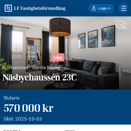
Logga in
Såld
Kristianstad
-
Gamla Näsby
Näsbychaussén 23C
Slutpris
570 000 kr
Såld:
2025-10-03