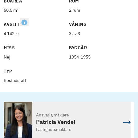
BOAREA
RUM
58,5 m²
2 rum
AVGIFT
VÅNING
4 142 kr
3 av 3
HISS
BYGGÅR
Nej
1954-1955
TYP
Bostadsrätt
Ansvarig mäklare
Patricia Vendel
Fastighetsmäklare