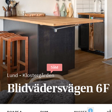
Såld
Lund
-
Klostergården
Blidvädersvägen 6F