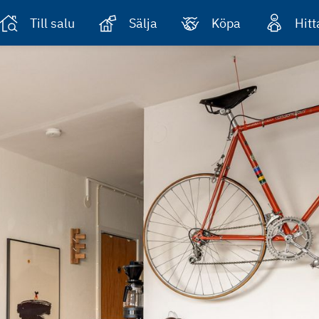
Till salu
Sälja
Köpa
Hit