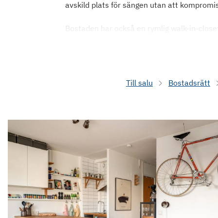
avskild plats för sängen utan att kompromi
Bostaden har också en rymlig walk-in-close
Till salu
Bostadsrätt