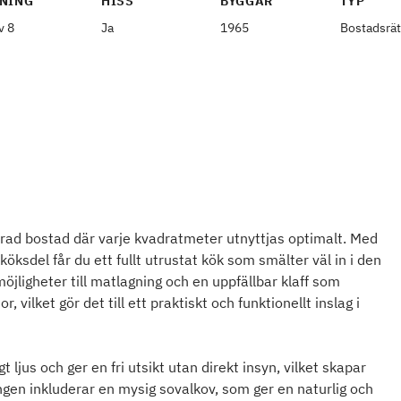
NING
HISS
BYGGÅR
TYP
v 8
Ja
1965
Bostadsrät
erad bostad där varje kvadratmeter utnyttjas optimalt. Med
köksdel får du ett fullt utrustat kök som smälter väl in i den
jligheter till matlagning och en uppfällbar klaff som
vilket gör det till ett praktiskt och funktionellt inslag i
 ljus och ger en fri utsikt utan direkt insyn, vilket skapar
gen inkluderar en mysig sovalkov, som ger en naturlig och