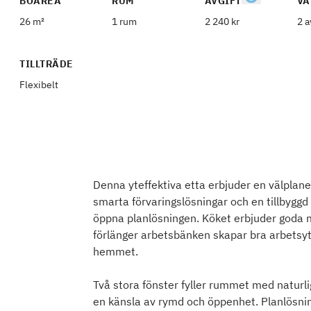
BOAREA
RUM
AVGIFT
VÅ
26 m²
1 rum
2 240 kr
2 a
TILLTRÄDE
Flexibelt
Denna yteffektiva etta erbjuder en välplan
smarta förvaringslösningar och en tillbyggd 
öppna planlösningen. Köket erbjuder goda mö
förlänger arbetsbänken skapar bra arbetsytor, 
hemmet.
Två stora fönster fyller rummet med naturligt
en känsla av rymd och öppenhet. Planlösnin