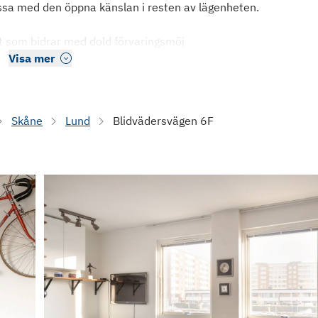
ssa med den öppna känslan i resten av lägenheten.
t som bidrar med dold förvaringsmöj
Visa mer
Skåne
Lund
Blidvädersvägen 6F