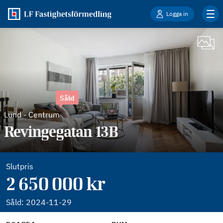
Logga in
Såld
Lund
-
Centrum
Revingegatan 13B
Slutpris
2 650 000 kr
Såld:
2024-11-29