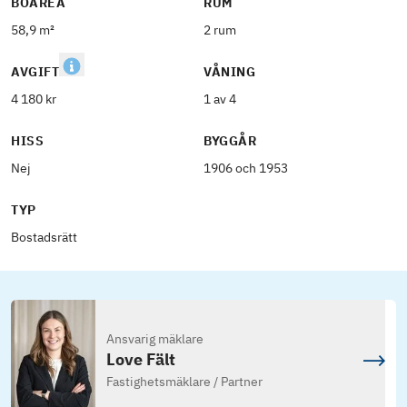
BOAREA
RUM
58,9 m²
2 rum
AVGIFT
VÅNING
4 180 kr
1 av 4
HISS
BYGGÅR
Nej
1906 och 1953
TYP
Bostadsrätt
Ansvarig mäklare
Love Fält
Fastighetsmäklare / Partner