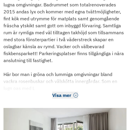
lugna omgivningar. Badrummet som totalrenoverades
2015 andas lyx och kommer med egna tvättmöjligheter,
fint kök med utrymme för matplats samt genomgående
fräscha ytskikt samt gott om inbyggd förvaring. Samtliga
rum är rymliga med väl tilltagen takhöjd som tillsammans
med stora fönsterpartier i två väderstreck skapar en
oslagbar känsla av rymd. Vacker och välbevarad
fiskbensparkett! Parkeringsplatser finns tillgängliga i nära
anslutning till fastighet.
Här bor man i gröna och lummiga omgivningar bland
vackra rosenbuskar och välskötta innergårdar. Som en
lugn oas med L
Visa mer