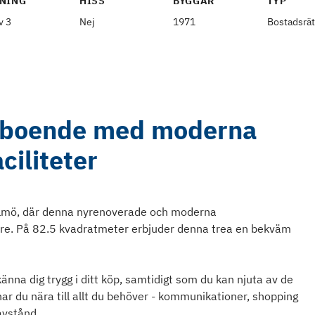
NING
HISS
BYGGÅR
TYP
v 3
Nej
1971
Bostadsrät
jeboende med moderna
aciliteter
almö, där denna nyrenoverade och moderna
are. På 82.5 kvadratmeter erbjuder denna trea en bekväm
änna dig trygg i ditt köp, samtidigt som du kan njuta av de
har du nära till allt du behöver - kommunikationer, shopping
avstånd.