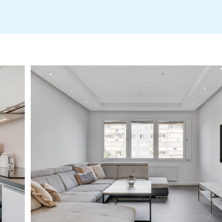
Info Tappvatten- och ventilationsbyte
Årsredovisning 2024-2025 Hsb Brf Högaholm