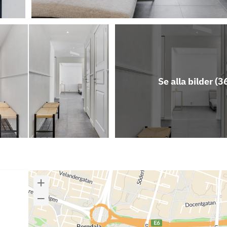
Se alla bilder (
3