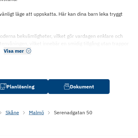
vänligt läge att uppskatta. Här kan dina barn leka tryggt
derna bekvämligheter, vilket gör vardagen enklare och
nvåningen, vilket innebär en smidig tillgång utan trappor
Visa mer
Planlösning
Dokument
Skåne
Malmö
Serenadgatan 50