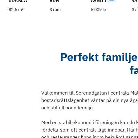
BOAREA
RUM
AVGIFT
VÅ
82,5 m²
3 rum
5 009 kr
3 a
Perfekt famil
f
Välkommen till Serenadgatan i centrala M
bostadsrättslägenhet väntar på sin nya äg
och stilfull boendemiljö.
Med en stabil ekonomi i föreningen kan du k
fördelar som ett centralt läge innebär. Här 
och restauranger finns inom bekvämt gång