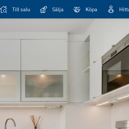
Till salu
Sälja
Köpa
Hit