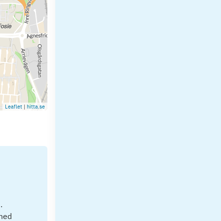
Leaflet
|
hitta.se
.
 med