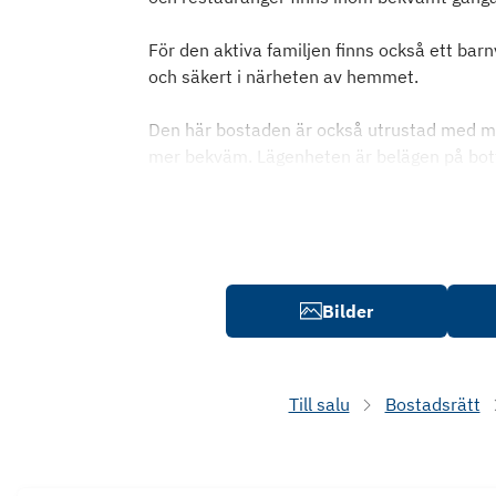
För den aktiva familjen finns också ett barn
och säkert i närheten av hemmet.
Den här bostaden är också utrustad med mo
mer bekväm. Lägenheten är belägen på botte
Bilder
Till salu
Bostadsrätt