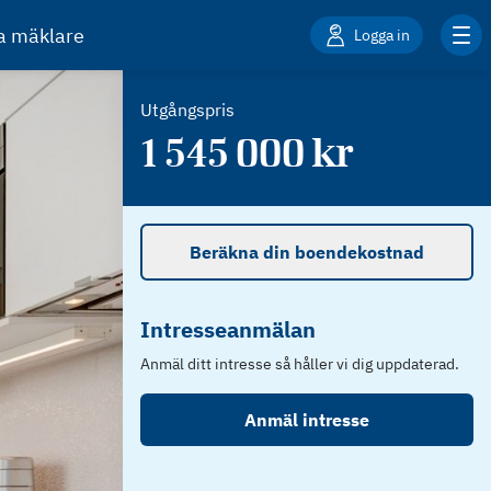
ta mäklare
Logga in
Utgångspris
1 545 000
kr
Beräkna din boendekostnad
Intresseanmälan
Anmäl ditt intresse så håller vi dig uppdaterad.
Anmäl intresse