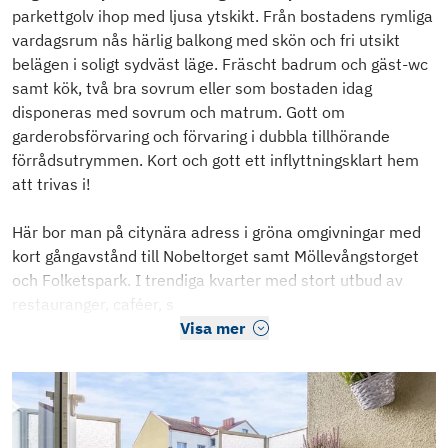
parkettgolv ihop med ljusa ytskikt. Från bostadens rymliga
vardagsrum nås härlig balkong med skön och fri utsikt
belägen i soligt sydväst läge. Fräscht badrum och gäst-wc
samt kök, två bra sovrum eller som bostaden idag
disponeras med sovrum och matrum. Gott om
garderobsförvaring och förvaring i dubbla tillhörande
förrådsutrymmen. Kort och gott ett inflyttningsklart hem
att trivas i!
Här bor man på citynära adress i gröna omgivningar med
kort gångavstånd till Nobeltorget samt Möllevångstorget
och Folketspark. I trendiga kvarter med stort utbud av
restauranger, caféer, s
Visa mer