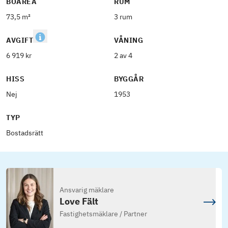
BOAREA
RUM
73,5 m²
3 rum
AVGIFT
VÅNING
6 919 kr
2 av 4
HISS
BYGGÅR
Nej
1953
TYP
Bostadsrätt
Ansvarig mäklare
Love Fält
Fastighetsmäklare / Partner