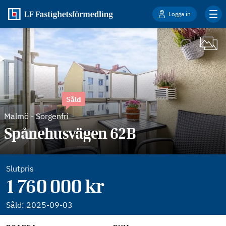
Logga in
Såld
Malmö
-
Sorgenfri
Spånehusvägen 62B
Slutpris
1 760 000 kr
Såld:
2025-09-03