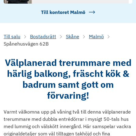
Till kontoret
Malmö
Till salu
Bostadsrätt
Skåne
Malmö
Spånehusvägen 62B
Välplanerad trerummare med
härlig balkong, fräscht kök &
badrum samt gott om
förvaring!
Varmt välkomna upp på våning två till denna välplanerade
trerummare med dubbla entrédörrar i mysigt 50-tals hus
med lummig och välskött innergård. Här samspelar vackra
originaldetaljer som väl tilltagen takhöjd och fina