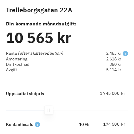
Trelleborgsgatan 22A
Din kommande månadsutgift:
10 565 kr
Ränta
(efter skattereduktion)
2 483 kr
Amortering
2 618 kr
Driftkostnad
350 kr
Avgift
5 114 kr
kr
Uppskattat slutpris
kr
Kontantinsats
10 %