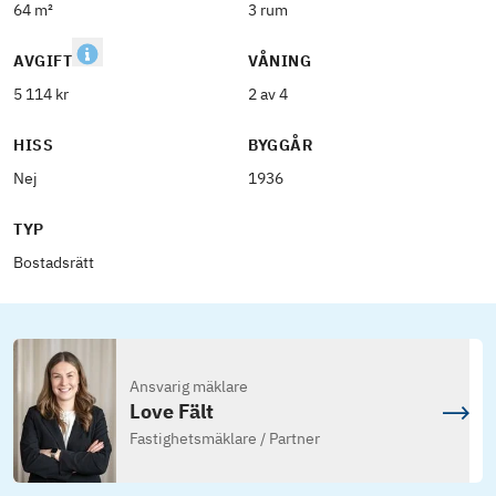
64 m²
3 rum
AVGIFT
VÅNING
5 114 kr
2 av 4
HISS
BYGGÅR
Nej
1936
TYP
Bostadsrätt
Ansvarig mäklare
Love Fält
Fastighetsmäklare / Partner