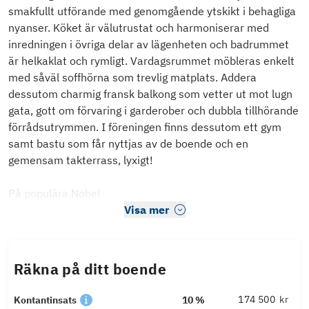
smakfullt utförande med genomgående ytskikt i behagliga
nyanser. Köket är välutrustat och harmoniserar med
inredningen i övriga delar av lägenheten och badrummet
är helkaklat och rymligt. Vardagsrummet möbleras enkelt
med såväl soffhörna som trevlig matplats. Addera
dessutom charmig fransk balkong som vetter ut mot lugn
gata, gott om förvaring i garderober och dubbla tillhörande
förrådsutrymmen. I föreningen finns dessutom ett gym
samt bastu som får nyttjas av de boende och en
gemensam takterrass, lyxigt!
På populära Nobel
Visa mer
Räkna på ditt boende
kr
Kontantinsats
10 %