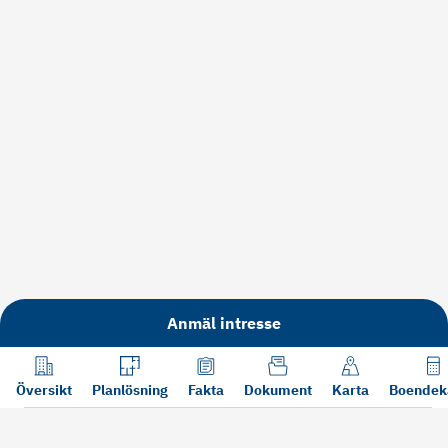
Anmäl intresse
Översikt
Planlösning
Fakta
Dokument
Karta
Boendek