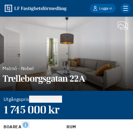
Logga in
Malmö
-
Nobel
Trelleborgsgatan 22A
Utgångspris
Bevaka slutpris
1 745 000
kr
BOAREA
RUM