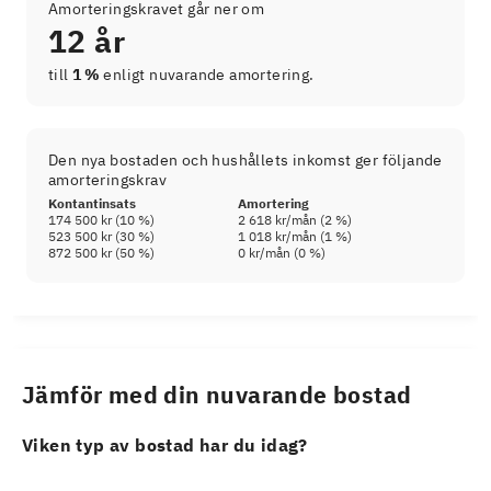
Amorteringskravet går ner om
12 år
till
1 %
enligt nuvarande amortering.
Den nya bostaden och hushållets inkomst ger följande
amorteringskrav
Kontantinsats
Amortering
174 500 kr
(
10
%)
2 618 kr
/mån (
2
%)
523 500 kr
(
30
%)
1 018 kr
/mån (
1
%)
872 500 kr
(
50
%)
0 kr
/mån (
0
%)
Jämför med din nuvarande bostad
Viken typ av bostad har du idag?