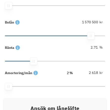
kr
Bolån
%
Ränta
kr
Amortering/mån
2 %
Ansök om lånelöfte