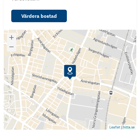
Värdera bostad
Leaflet
|
hitta.se