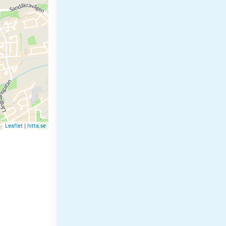
Leaflet
|
hitta.se