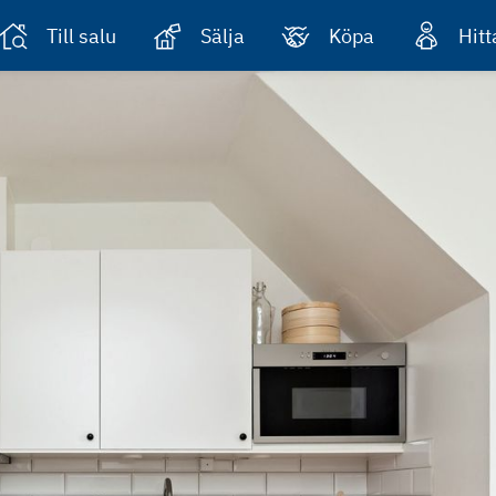
Till salu
Sälja
Köpa
Hit