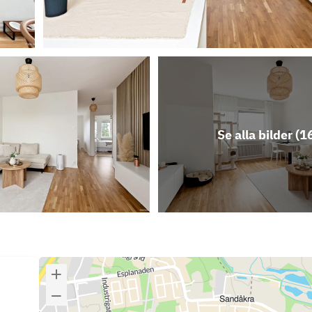
Se alla bilder (
1