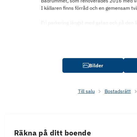
Badrummet, som renoverades 2016 med våtr
I källaren finns förråd och en gemensam tv
Fri parkering längst med gatan och på den li
Bilder
Till salu
Bostadsrätt
Räkna på ditt boende