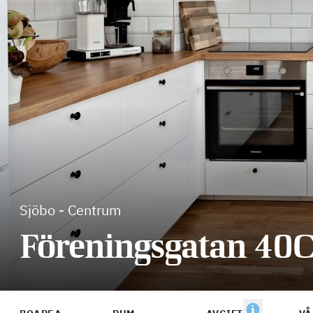
Sjöbo
-
Centrum
Föreningsgatan 40