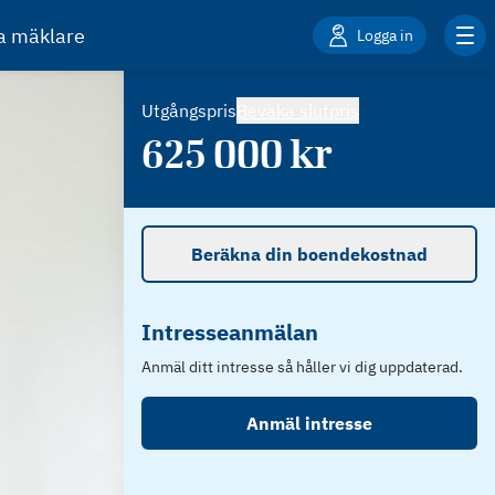
ta mäklare
Logga in
Utgångspris
Bevaka slutpris
625 000
kr
Beräkna din boendekostnad
Intresseanmälan
Anmäl ditt intresse så håller vi dig uppdaterad.
Anmäl intresse