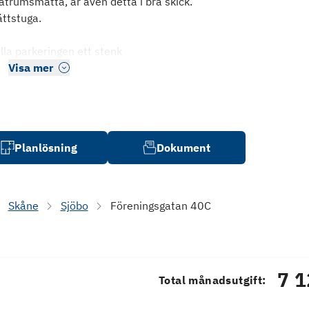
umsmatta, är även detta i bra skick.
ättstuga.
lla parkeringen ett stenk
Visa mer
Planlösning
Dokument
Skåne
Sjöbo
Föreningsgatan 40C
7 1
Total månadsutgift: