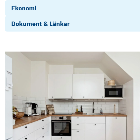
Ekonomi
Dokument & Länkar
fragelista-publik_2024-08-19_23-13
1017379-deklaration
Objektsbeskrivning