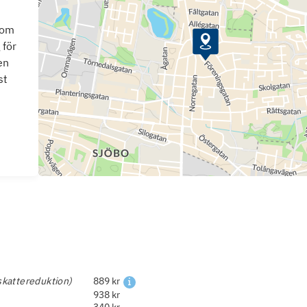
som
 för
en
st
skattereduktion)
889 kr
938 kr
340 kr