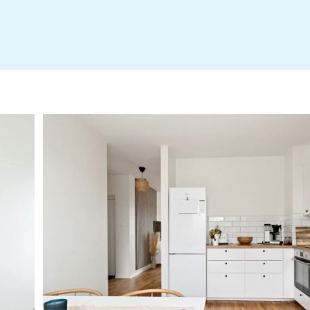
312 Brf Muraren Stadgar 2023
Erbjudande Länsförsäkringar Bank