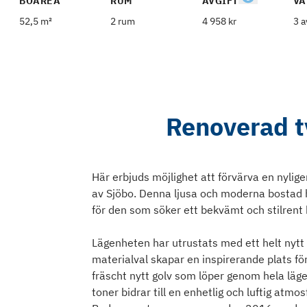
BOAREA
RUM
AVGIFT
VÅ
52,5 m²
2 rum
4 958 kr
3 a
Renoverad tv
Här erbjuds möjlighet att förvärva en nylig
av Sjöbo. Denna ljusa och moderna bostad h
för den som söker ett bekvämt och stilrent
Lägenheten har utrustats med ett helt nytt
materialval skapar en inspirerande plats f
fräscht nytt golv som löper genom hela läg
toner bidrar till en enhetlig och luftig atmos