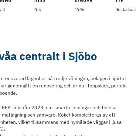
NING
HISS
BYGGÅR
TYP
v 3
Nej
1946
Bostadsrät
åa centralt i Sjöbo
en renoverad lägenhet på tredje våningen, belägen i hjärtat
ar genomgått en renovering och är nu i toppskick, perfekt
 boende.
 IKEA-kök från 2023, där smarta lösningar och tidlösa
ör matlagning och samvaro. Köket kompletteras av ett
enheten, vilket tillsammans med nymålade väggar i ljusa
fär.