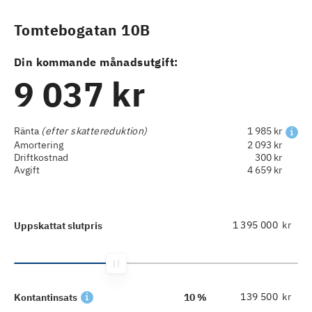
Tomtebogatan 10B
Din kommande månadsutgift:
9 037 kr
Ränta
(efter skattereduktion)
1 985 kr
Amortering
2 093 kr
Driftkostnad
300 kr
Avgift
4 659 kr
kr
Uppskattat slutpris
kr
Kontantinsats
10 %