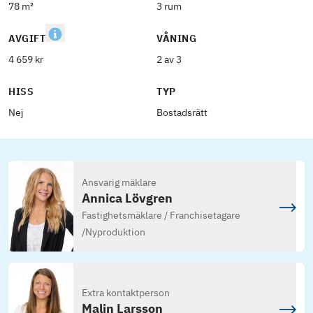
78 m²
3 rum
AVGIFT
VÅNING
4 659 kr
2 av 3
HISS
TYP
Nej
Bostadsrätt
Ansvarig mäklare
Annica Lövgren
Fastighetsmäklare / Franchisetagare
/
Nyproduktion
Extra kontaktperson
Malin Larsson