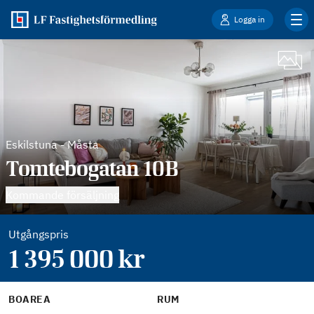
Logga in
Eskilstuna
-
Måsta
Tomtebogatan 10B
Kommande försäljning
Utgångspris
1 395 000
kr
BOAREA
RUM