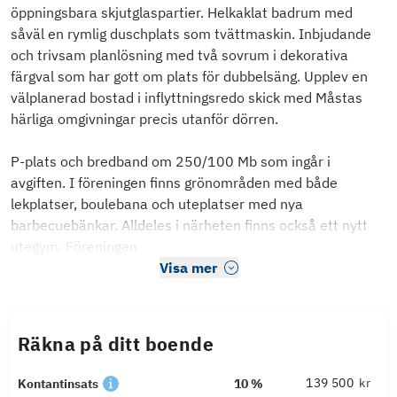
öppningsbara skjutglaspartier. Helkaklat badrum med
såväl en rymlig duschplats som tvättmaskin. Inbjudande
och trivsam planlösning med två sovrum i dekorativa
färgval som har gott om plats för dubbelsäng. Upplev en
välplanerad bostad i inflyttningsredo skick med Måstas
härliga omgivningar precis utanför dörren.
P-plats och bredband om 250/100 Mb som ingår i
avgiften. I föreningen finns grönområden med både
lekplatser, boulebana och uteplatser med nya
barbecuebänkar. Alldeles i närheten finns också ett nytt
utegym. Föreningen
Visa mer
Räkna på ditt boende
kr
Kontantinsats
10 %