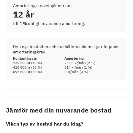
Amorteringskravet går ner om
12 år
till
1 %
enligt nuvarande amortering.
Den nya bostaden och hushållets inkomst ger följande
amorteringskrav
Kontantinsats
Amortering
139 500 kr
(
10
%)
2 093 kr
/mån (
2
%)
418 500 kr
(
30
%)
814 kr
/mån (
1
%)
697 500 kr
(
50
%)
0 kr
/mån (
0
%)
Jämför med din nuvarande bostad
Viken typ av bostad har du idag?