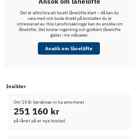
Ansök om lånelöfte
Det är alltid bra att ha ett lånelöfte klart – då kan du
vara med och buda direkt på bostaden du är
intresserad av. Hos Länsförsäkringar kan du ansöka om
lånelöfte. Det kostar ingenting och godkänt lånelöfte
gäller i tre månader.
Ansök om lånelöfte
Insikter
Om 10 år beräknas ni ha amorterat
251 160 kr
på lånet på er nya bostad.