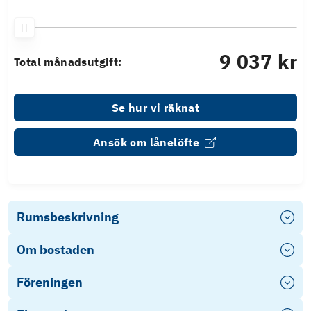
9 037 kr
Total månadsutgift:
Se hur vi räknat
Ansök om lånelöfte
Rumsbeskrivning
Om bostaden
Föreningen