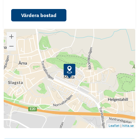
Värdera bostad
Leaflet
|
hitta.se