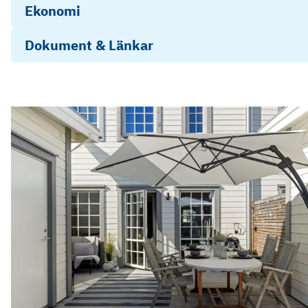
Ekonomi
Dokument & Länkar
Brf Bresshammaren 2 Årsredovisning 2025
Strängnäs
kommun