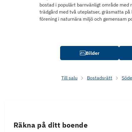
bostad i populärt barnvänligt område med när
trädgård med två uteplatser, gräsmatta på 
förening i naturnära miljö och gemensam po
Bilder
Till salu
Bostadsrätt
Söde
Räkna på ditt boende