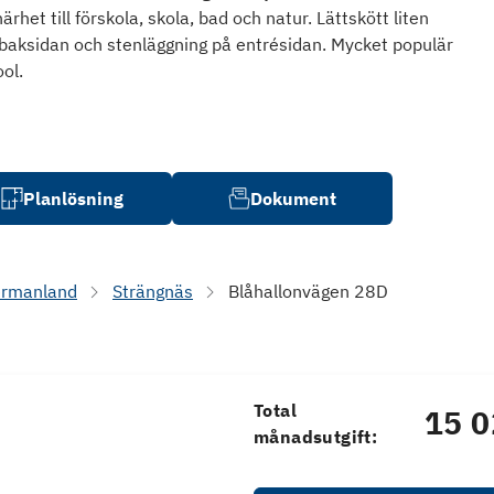
het till förskola, skola, bad och natur. Lättskött liten
baksidan och stenläggning på entrésidan. Mycket populär
ol.
Planlösning
Dokument
rmanland
Strängnäs
Blåhallonvägen 28D
Total
15 0
månadsutgift: