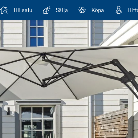
Till salu
Sälja
Köpa
Hit