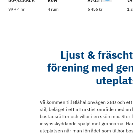
BO-/BIAREA
RUM
AVGIFT
VÅ
99 + 4 m²
4 rum
6 456 kr
1 a
Ljust & fräsch
förening med gem
uteplat
Välkommen till Blåhallonvägen 28D och ett
stil, beläget i ett attraktivt område med en
bostadsrätter och villor i en skön mix. Stor
insynsskyddande spaljé mot grannarna. Här 
uteplatsen når man förrådet som tillhör bos