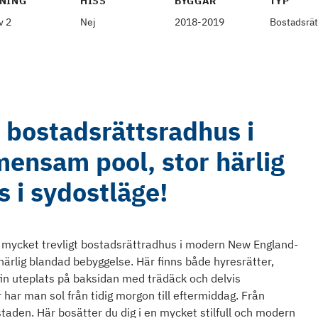
NING
HISS
BYGGÅR
TYP
v 2
Nej
2018-2019
Bostadsrät
t bostadsrättsradhus i
ensam pool, stor härlig
s i sydostläge!
 mycket trevligt bostadsrättradhus i modern New England-
 härlig blandad bebyggelse. Här finns både hyresrätter,
 fin uteplats på baksidan med trädäck och delvis
har man sol från tidig morgon till eftermiddag. Från
taden. Här bosätter du dig i en mycket stilfull och modern