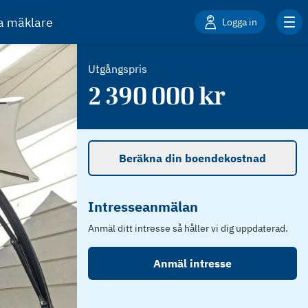
ta mäklare
Logga in
Utgångspris
2 390 000
kr
Beräkna din boendekostnad
Intresseanmälan
Anmäl ditt intresse så håller vi dig uppdaterad.
Anmäl intresse