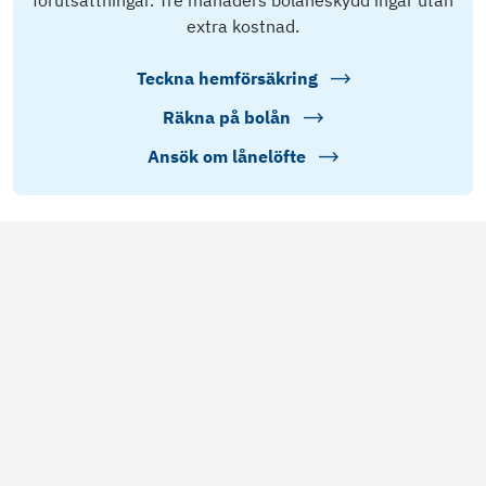
förutsättningar. Tre månaders bolåneskydd ingår utan
extra kostnad.
Teckna hemförsäkring
Räkna på bolån
Ansök om lånelöfte