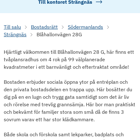
Till kontoret
Strängnäs
Till salu
Bostadsrätt
Södermanlands
Strängnäs
Blåhallonvägen 28G
Hjärtligt välkommen till Blåhallonvägen 28 G, här finns ett
tvåplansradhus om 4 rok på 99 välplanerade
kvadratmeter i ett barnvänligt och eftertraktat område!
Bostaden erbjuder sociala öppna ytor på entréplan och
den privata bostadsdelen en trappa upp. Här bosätter du
dig på en en lugn och trygg gata samtidigt som det är liv
och rörelse med trevlig grannsämja. Här bor man praktiskt
och bekvämt för familjer stora som små då de finns 3
sovrum varav ett har stor klädkammare.
Både skola och förskola samt lekparker, badplats och