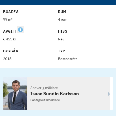
BOAREA
RUM
99 m²
4 rum
AVGIFT
HISS
6 455 kr
Nej
BYGGÅR
TYP
2018
Bostadsrätt
Ansvarig mäklare
Isaac Sundin Karlsson
Fastighetsmäklare