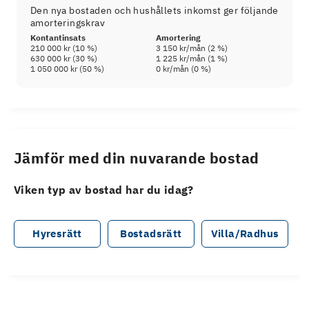
Den nya bostaden och hushållets inkomst ger följande
amorteringskrav
Kontantinsats
Amortering
210 000 kr
(
10
%)
3 150 kr
/mån (
2
%)
630 000 kr
(
30
%)
1 225 kr
/mån (
1
%)
1 050 000 kr
(
50
%)
0 kr
/mån (
0
%)
Jämför med din nuvarande bostad
Viken typ av bostad har du idag?
Hyresrätt
Bostadsrätt
Villa/Radhus