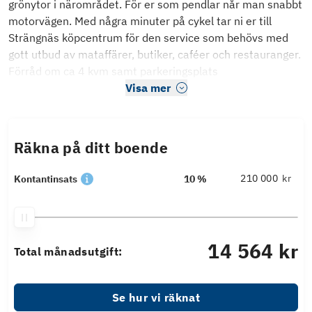
grönytor i närområdet. För er som pendlar når man snabbt
motorvägen. Med några minuter på cykel tar ni er till
Strängnäs köpcentrum för den service som behövs med
gott utbud av mataffärer, butiker, caféer och restauranger.
Förråd om ca 4 kvm samt parkeringsplats
Visa mer
Räkna på ditt boende
kr
Kontantinsats
10 %
14 564 kr
Total månadsutgift:
Se hur vi räknat