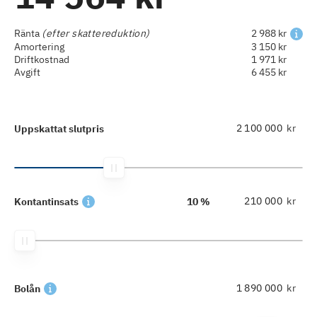
Ränta
(efter skattereduktion)
2 988 kr
Amortering
3 150 kr
Driftkostnad
1 971 kr
Avgift
6 455 kr
kr
Uppskattat slutpris
kr
Kontantinsats
10 %
kr
Bolån