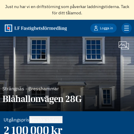
Just nu har vi en driftstörning som påverkar laddningstiderna. Tack
för ditt tålamod.
Logga in
Strängnäs
-
Bresshammar
Blåhallonvägen 28G
Utgångspris
Bevaka slutpris
2 100 000
kr