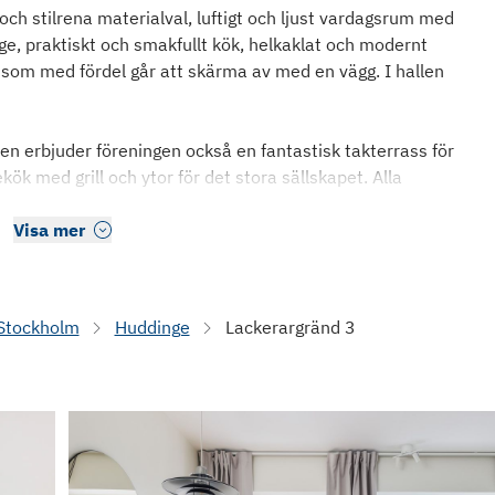
 stilrena materialval, luftigt och ljust vardagsrum med
äge, praktiskt och smakfullt kök, helkaklat och modernt
om med fördel går att skärma av med en vägg. I hallen
en erbjuder föreningen också en fantastisk takterrass för
k med grill och ytor för det stora sällskapet. Alla
Visa mer
Stockholm
Huddinge
Lackerargränd 3