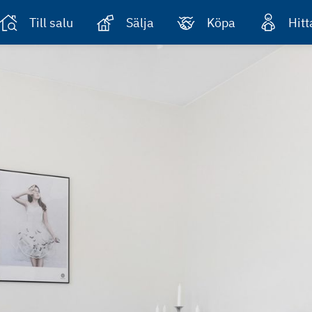
Till salu
Sälja
Köpa
Hit