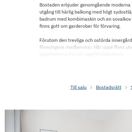
Bostaden erbjuder genomgående moderna och
utgång till härlig balkong med högt sydostl
badrum med kombimaskin och en sovalkov s
finns gott om garderober för förvaring.
Förutom den trevliga och ostörda innergård
föreningens medlemmar. Här uppe finns utekö
lägenheterna har ett eget förrådsutrym
Till salu
Bostadsrätt