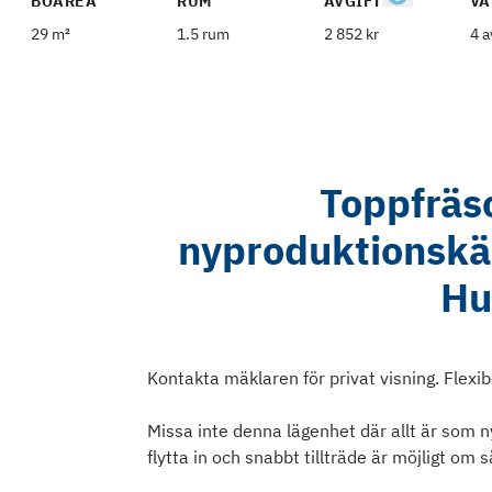
BOAREA
RUM
AVGIFT
VÅ
29 m²
1.5 rum
2 852 kr
4 a
Toppfräs
nyproduktionskän
Hu
Kontakta mäklaren för privat visning. Flexib
Missa inte denna lägenhet där allt är som nyt
flytta in och snabbt tillträde är möjligt om 