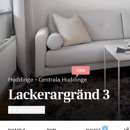
Såld
Huddinge
-
Centrala Huddinge
Lackerargränd 3
Bra energiklass