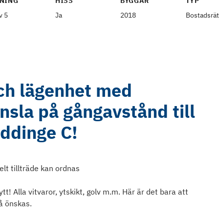
NING
HISS
BYGGÅR
TYP
v 5
Ja
2018
Bostadsrät
ch lägenhet med
sla på gångavstånd till
ddinge C!
elt tillträde kan ordnas
t! Alla vitvaror, ytskikt, golv m.m. Här är det bara att
så önskas.