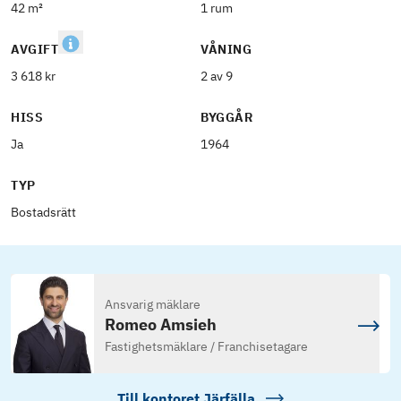
42 m²
1 rum
AVGIFT
VÅNING
3 618 kr
2 av 9
HISS
BYGGÅR
Ja
1964
TYP
Bostadsrätt
Ansvarig mäklare
Romeo Amsieh
Fastighetsmäklare / Franchisetagare
Till kontoret
Järfälla