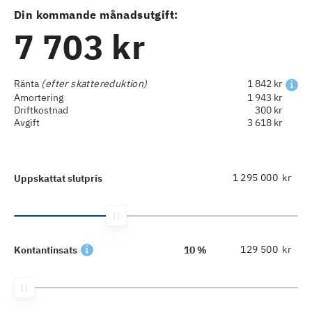
Din kommande månadsutgift:
7 703 kr
Ränta
(efter skattereduktion)
1 842 kr
Amortering
1 943 kr
Driftkostnad
300 kr
Avgift
3 618 kr
kr
Uppskattat slutpris
kr
Kontantinsats
10 %