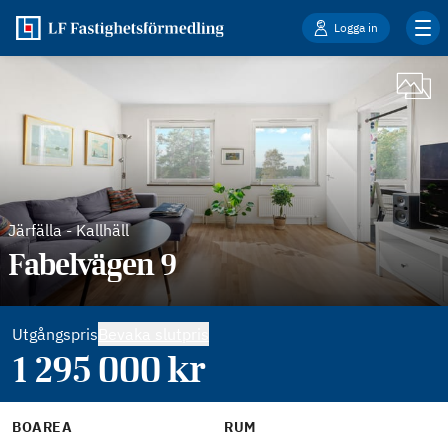
Logga in
Järfälla
-
Kallhäll
Fabelvägen 9
Utgångspris
Bevaka slutpris
1 295 000
kr
BOAREA
RUM