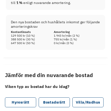
till
1 %
enligt nuvarande amortering.
Den nya bostaden och hushållets inkomst ger följande
amorteringskrav
Kontantinsats
Amortering
129 500 kr
(
10
%)
1 943 kr
/mån (
2
%)
388 500 kr
(
30
%)
755 kr
/mån (
1
%)
647 500 kr
(
50
%)
0 kr
/mån (
0
%)
Jämför med din nuvarande bostad
Viken typ av bostad har du idag?
Hyresrätt
Bostadsrätt
Villa/Radhus