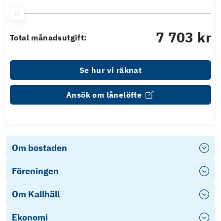
7 703 kr
Total månadsutgift:
Se hur vi räknat
Ansök om lånelöfte
Om bostaden
Föreningen
Om Kallhäll
Ekonomi