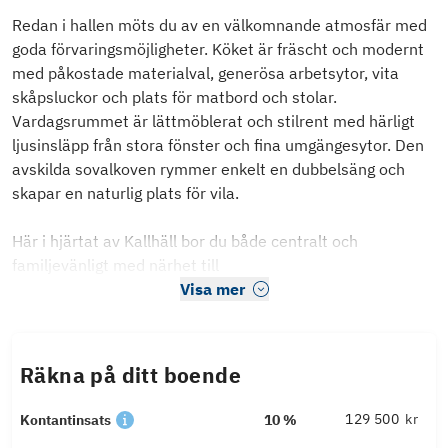
Redan i hallen möts du av en välkomnande atmosfär med
goda förvaringsmöjligheter. Köket är fräscht och modernt
med påkostade materialval, generösa arbetsytor, vita
skåpsluckor och plats för matbord och stolar.
Vardagsrummet är lättmöblerat och stilrent med härligt
ljusinsläpp från stora fönster och fina umgängesytor. Den
avskilda sovalkoven rymmer enkelt en dubbelsäng och
skapar en naturlig plats för vila.
Här i hjärtat av Kallhäll bor du både centralt och
familjevänligt med närhet till
Visa mer
Räkna på ditt boende
kr
Kontantinsats
10 %