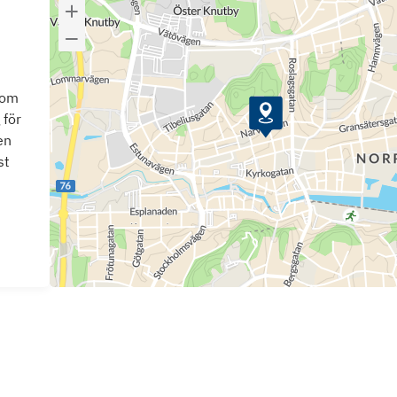
som
 för
en
st