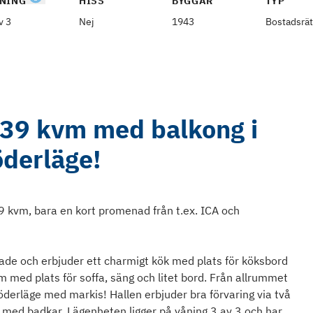
NING
HISS
BYGGÅR
TYP
v 3
Nej
1943
Bostadsrät
 39 kvm med balkong i
öderläge!
 kvm, bara en kort promenad från t.ex. ICA och
de och erbjuder ett charmigt kök med plats för köksbord
m med plats för soffa, säng och litet bord. Från allrummet
söderläge med markis! Hallen erbjuder bra förvaring via två
ed badkar. Lägenheten ligger på våning 3 av 3 och har