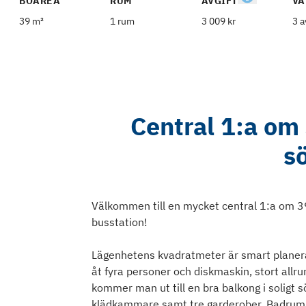
BOAREA
RUM
AVGIFT
VÅ
39 m²
1 rum
3 009 kr
3 a
Central 1:a om
s
Välkommen till en mycket central 1:a om 39
busstation!
Lägenhetens kvadratmeter är smart planera
åt fyra personer och diskmaskin, stort allru
kommer man ut till en bra balkong i soligt 
klädkammare samt tre garderober. Badrum m