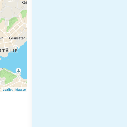
Leaflet
|
hitta.se