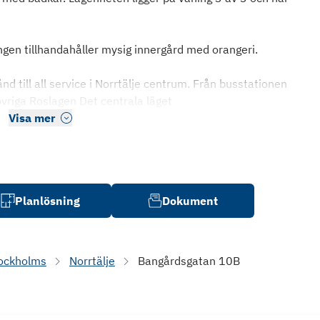
gen tillhandahåller mysig innergård med orangeri.
nd till all service i Norrtälje centrum. Från busstationen
vriga Roslagen Det centrala läget
Visa mer
Planlösning
Dokument
ockholms
Norrtälje
Bangårdsgatan 10B