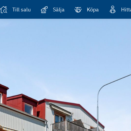
Till salu
Sälja
Köpa
Hit