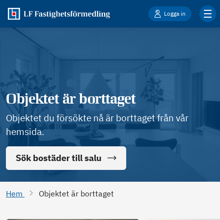
Logga in
Objektet är borttaget
Objektet du försökte nå är borttaget från vår
hemsida.
Sök bostäder till salu
Hem
Objektet är borttaget