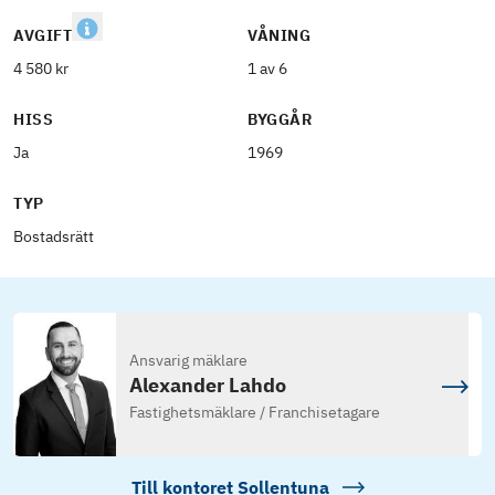
AVGIFT
VÅNING
4 580 kr
1 av 6
HISS
BYGGÅR
Ja
1969
TYP
Bostadsrätt
Ansvarig mäklare
Alexander Lahdo
Fastighetsmäklare / Franchisetagare
Till kontoret
Sollentuna