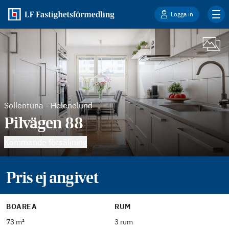
Logga in
Sollentuna
-
Helenelund
Pilvägen 88
Kommande försäljning
Pris ej angivet
BOAREA
RUM
73 m²
3 rum