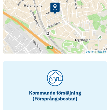
Leaflet
|
hitta.se
Kommande försäljning
(Försprångsbostad)