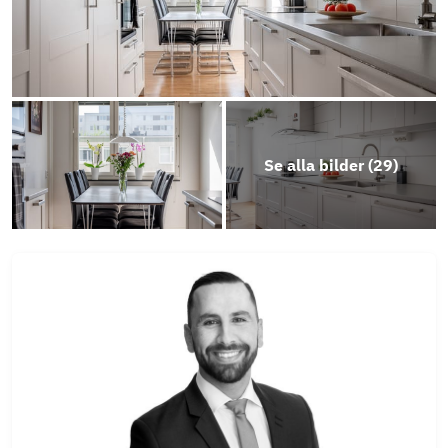
Se alla bilder (
29
)