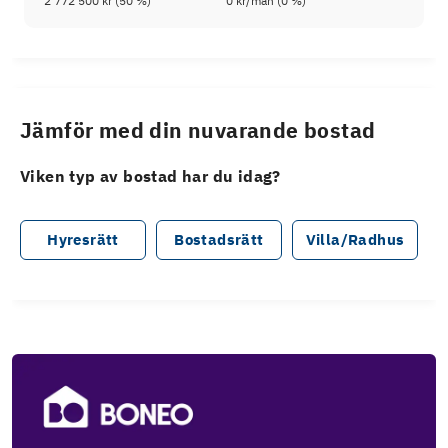
2 772 500 kr
(
50
%)
0 kr
/mån (
0
%)
Jämför med din nuvarande bostad
Viken typ av bostad har du idag?
Hyresrätt
Bostadsrätt
Villa/Radhus