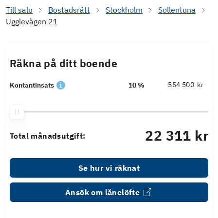
Till salu
Bostadsrätt
Stockholm
Sollentuna
Ugglevägen 21
Räkna på ditt boende
kr
Kontantinsats
10 %
22 311 kr
Total månadsutgift:
Se hur vi räknat
Ansök om lånelöfte