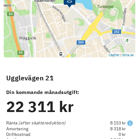
Leaflet
|
hitta.se
Ugglevägen 21
Din kommande månadsutgift:
22 311 kr
Ränta
(efter skattereduktion)
8 153 kr
Amortering
8 318 kr
Driftkostnad
0 kr