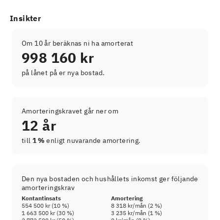
Insikter
Om 10 år beräknas ni ha amorterat
998 160 kr
på lånet på er nya bostad.
Amorteringskravet går ner om
12 år
till
1 %
enligt nuvarande amortering.
Den nya bostaden och hushållets inkomst ger följande
amorteringskrav
Kontantinsats
Amortering
554 500 kr
(
10
%)
8 318 kr
/mån (
2
%)
1 663 500 kr
(
30
%)
3 235 kr
/mån (
1
%)