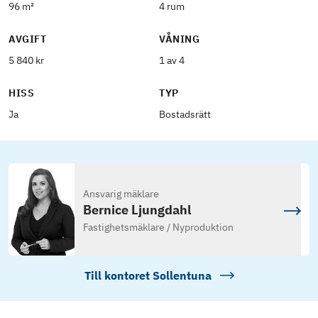
96 m²
4 rum
AVGIFT
VÅNING
5 840 kr
1 av 4
HISS
TYP
Ja
Bostadsrätt
Ansvarig mäklare
Bernice Ljungdahl
Fastighetsmäklare / Nyproduktion
Till kontoret
Sollentuna