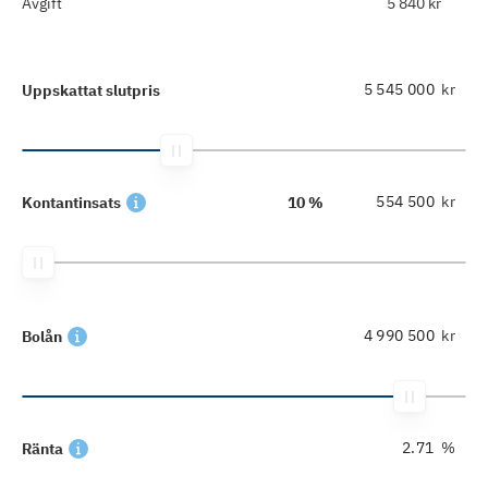
Avgift
5 840 kr
kr
Uppskattat slutpris
kr
Kontantinsats
10 %
kr
Bolån
%
Ränta