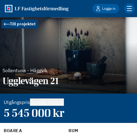
Logga in
Till projektet
Sollentuna
-
Häggvik
Ugglevägen 21
Utgångspris
Bevaka slutpris
5 545 000
kr
BOAREA
RUM