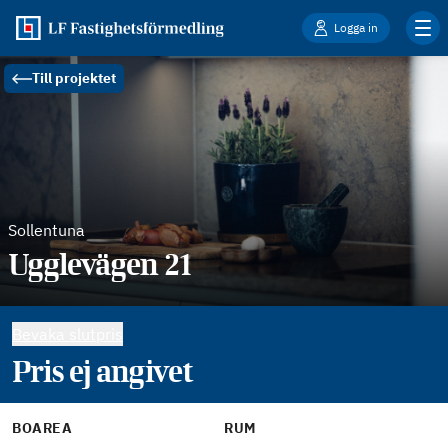
Logga in
Till projektet
Sollentuna
Ugglevägen 21
Bevaka slutpris
Pris ej angivet
BOAREA
RUM