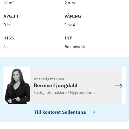
61 m²
2 rum
AVGIFT
VÅNING
0 kr
1 av 4
HISS
TYP
Ja
Bostadsrätt
Ansvarig mäklare
Bernice Ljungdahl
Fastighetsmäklare / Nyproduktion
Till kontoret
Sollentuna