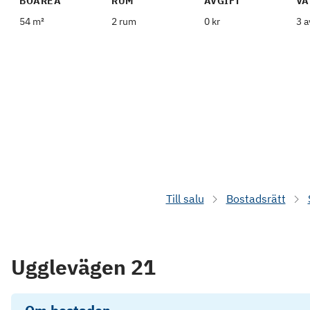
BOAREA
RUM
AVGIFT
VÅ
54 m²
2 rum
0 kr
3 a
Till salu
Bostadsrätt
Ugglevägen 21