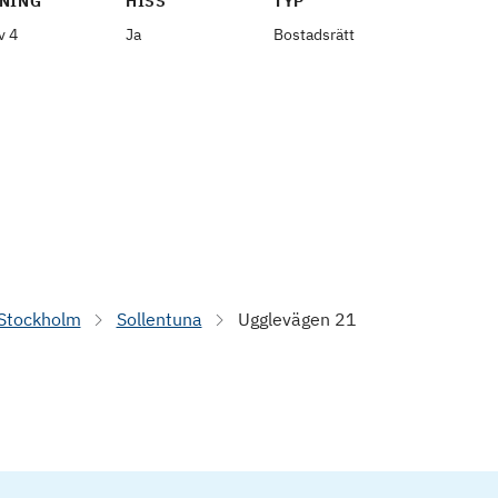
NING
HISS
TYP
v 4
Ja
Bostadsrätt
Stockholm
Sollentuna
Ugglevägen 21