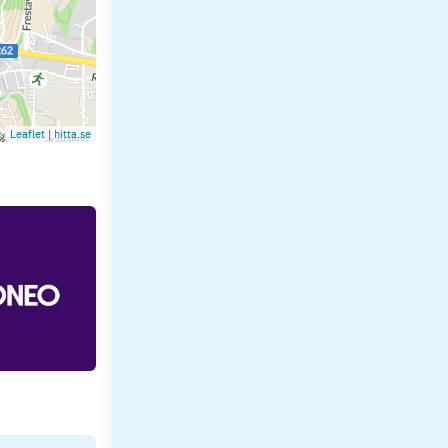
Leaflet
|
hitta.se