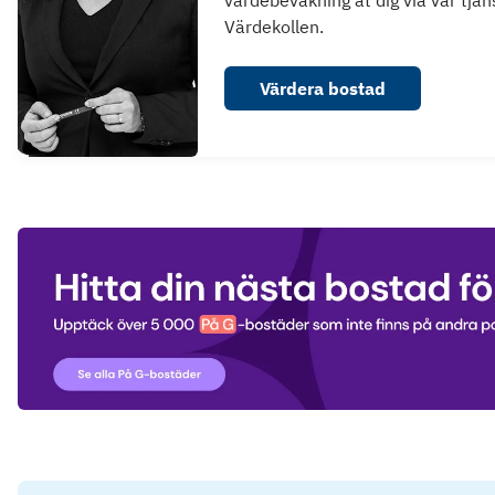
värdebevakning åt dig via vår tjän
Värdekollen.
Värdera bostad