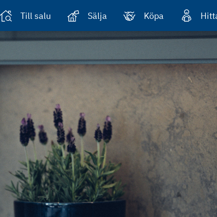
Till salu
Sälja
Köpa
Hit