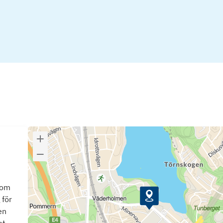
som
 för
en