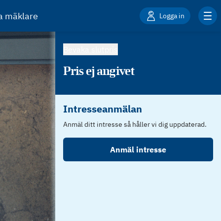
ta mäklare
Logga in
Bevaka slutpris
Pris ej angivet
Intresseanmälan
Anmäl ditt intresse så håller vi dig uppdaterad.
Anmäl intresse