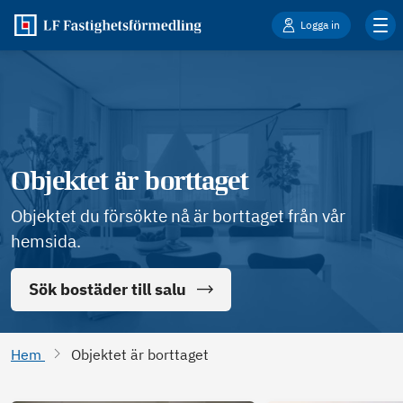
Logga in
Objektet är borttaget
Objektet du försökte nå är borttaget från vår
hemsida.
Sök bostäder till salu
Hem
Objektet är borttaget