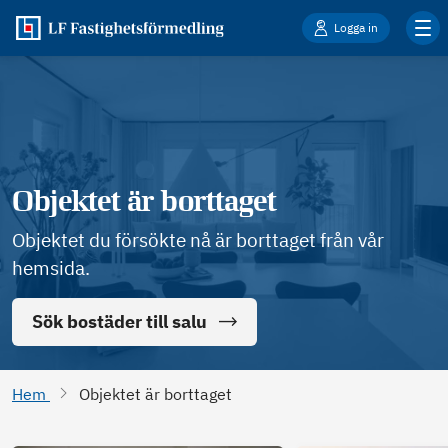
Logga in
Objektet är borttaget
Objektet du försökte nå är borttaget från vår
hemsida.
Sök bostäder till salu
Hem
Objektet är borttaget