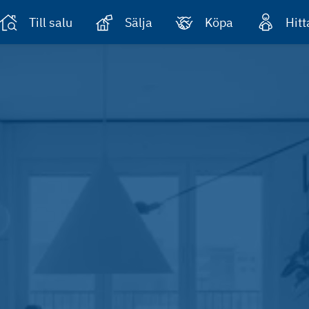
Till salu
Sälja
Köpa
Hit