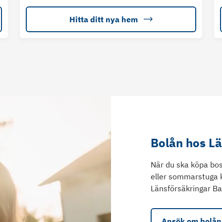
Hitta ditt nya hem
Bolån hos L
När du ska köpa bos
eller sommarstuga 
Länsförsäkringar Ba
Ansök om bolån