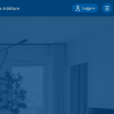
ta mäklare
Logga in