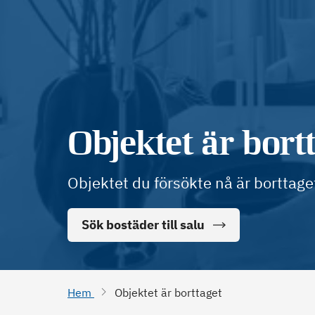
Objektet är bort
Objektet du försökte nå är borttage
Sök bostäder till salu
Hem
Objektet är borttaget