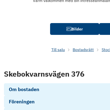
Varm välkommen med din intresseanmälan
Bilder
Till salu
Bostadsrätt
Stoc
Skebokvarnsvägen 376
Om bostaden
Föreningen