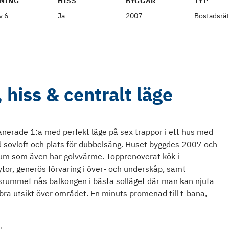
NING
HISS
BYGGÅR
TYP
v 6
Ja
2007
Bostadsrät
 hiss & centralt läge
lanerade 1:a med perfekt läge på sex trappor i ett hus med
d sovloft och plats för dubbelsäng. Huset byggdes 2007 och
rum som även har golvvärme. Topprenoverat kök i
tor, generös förvaring i över- och underskåp, samt
gsrummet nås balkongen i bästa solläget där man kan njuta
bra utsikt över området. En minuts promenad till t-bana,