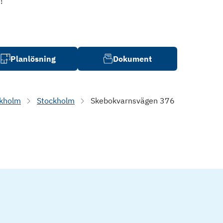
!
Planlösning
Dokument
kholm
Stockholm
Skebokvarnsvägen 376