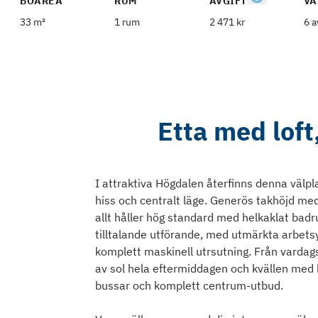
BOAREA
RUM
AVGIFT
VÅ
33 m²
1 rum
2 471 kr
6 a
Etta med loft,
I attraktiva Högdalen återfinns denna välp
hiss och centralt läge. Generös takhöjd me
allt håller hög standard med helkaklat bad
tilltalande utförande, med utmärkta arbetsy
komplett maskinell utrsutning. Från varda
av sol hela eftermiddagen och kvällen med 
bussar och komplett centrum-utbud.