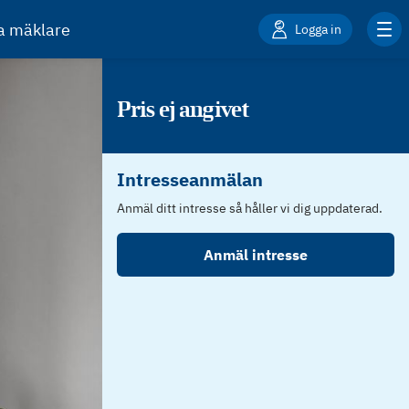
ta mäklare
Logga in
Pris ej angivet
Intresseanmälan
Anmäl ditt intresse så håller vi dig uppdaterad.
Anmäl intresse