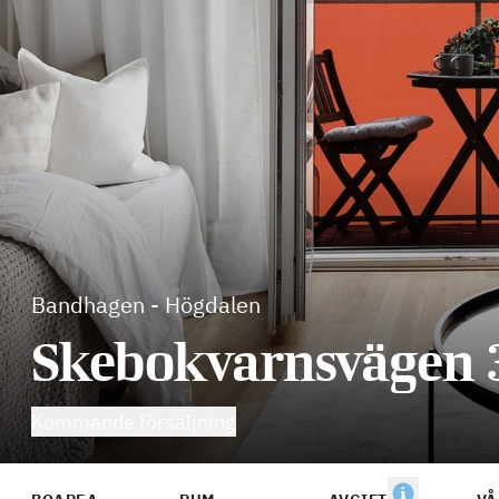
Bandhagen
-
Högdalen
Skebokvarnsvägen 
Kommande försäljning