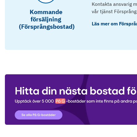
Kontakta ansvarig mä
Kommande
vår tjänst Försprång
försäljning
Läs mer om
Försprå
(Försprångsbostad)