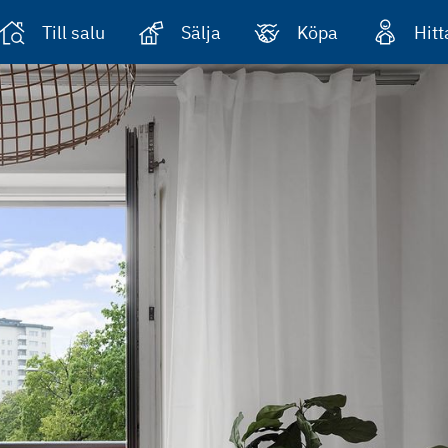
Till salu
Sälja
Köpa
Hit