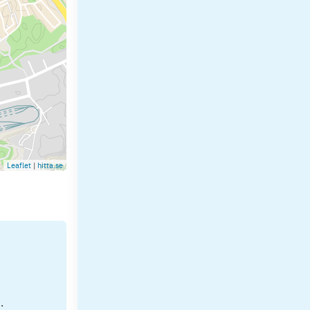
Leaflet
|
hitta.se
.