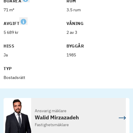
BOAREA
RUM
71 m²
3.5 rum
AVGIFT
VÅNING
5 689 kr
2 av 3
HISS
BYGGÅR
Ja
1985
TYP
Bostadsrätt
Ansvarig mäklare
Walid Mirzazadeh
Fastighetsmäklare