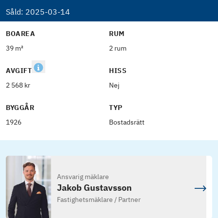
Såld:
2025-03-14
BOAREA
RUM
39 m²
2 rum
AVGIFT
HISS
2 568 kr
Nej
BYGGÅR
TYP
1926
Bostadsrätt
Ansvarig mäklare
Jakob Gustavsson
Fastighetsmäklare / Partner