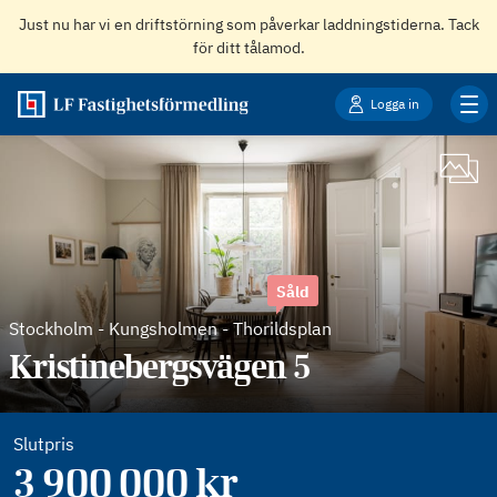
Just nu har vi en driftstörning som påverkar laddningstiderna. Tack
för ditt tålamod.
Logga in
Såld
Stockholm
-
Kungsholmen - Thorildsplan
Kristinebergsvägen 5
Slutpris
3 900 000 kr