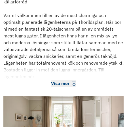
källarförråd
Varmt välkommen till en av de mest charmiga och
optimalt planerade lägenheterna på Thorildsplan! Här bor
ni med en fantastisk 20-talscharm på en av områdets
mest lugna gator. I lägenheten finns har ni en mix av lyx
och moderna lösningar som stilfullt flätar samman med de
välbevarade detaljerna så som breda fönsternischer,
originalgolv, vackra snickerier, samt en generös takhöjd.
Lägenheten har totalrenoverat kök och renoverade ytskikt.
Bostaden ligger in mot den lugna innergården. Till
lägenheten hör
Visa mer