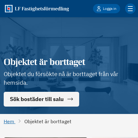
Logga in
Objektet är borttaget
Objektet du försökte nå är borttaget från vår
hemsida.
Sök bostäder till salu
Hem
Objektet är borttaget