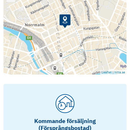
Leaflet
|
hitta.se
Kommande försäljning
(Försprångsbostad)