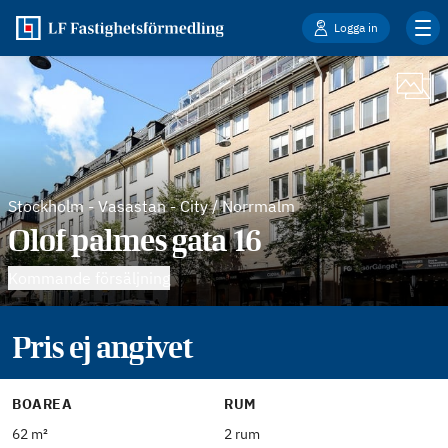
Logga in
Stockholm
-
Vasastan - City / Norrmalm
Olof palmes gata 16
Kommande försäljning
Pris ej angivet
BOAREA
RUM
62 m²
2 rum