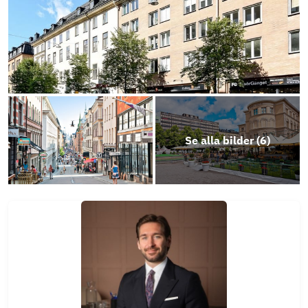
Se alla bilder (
6
)