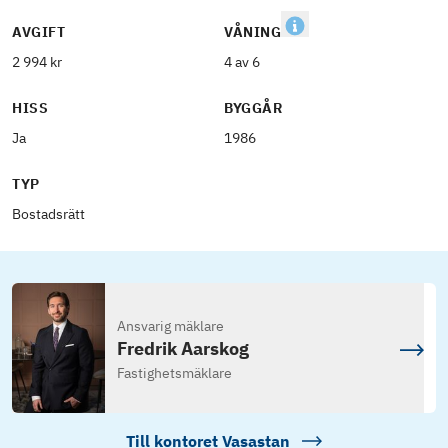
AVGIFT
VÅNING
2 994 kr
4 av 6
HISS
BYGGÅR
Ja
1986
TYP
Bostadsrätt
Ansvarig mäklare
Fredrik Aarskog
Fastighetsmäklare
Till kontoret
Vasastan