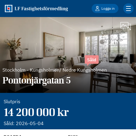
Logga in
Såld
Stockholm
-
Kungsholmen/ Nedre Kungsholmen
Pontonjärgatan 5
Slutpris
14 200 000 kr
Såld:
2026-05-04