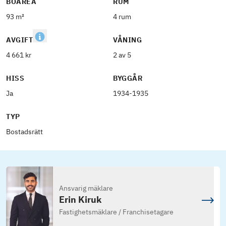
BOAREA
RUM
93 m²
4 rum
AVGIFT
VÅNING
4 661 kr
2 av 5
HISS
BYGGÅR
Ja
1934-1935
TYP
Bostadsrätt
Ansvarig mäklare
Erin Kiruk
Fastighetsmäklare / Franchisetagare