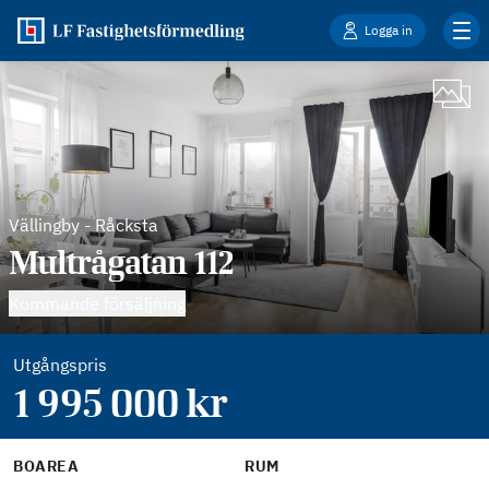
Logga in
Vällingby
-
Råcksta
Multrågatan 112
Kommande försäljning
Utgångspris
1 995 000
kr
BOAREA
RUM