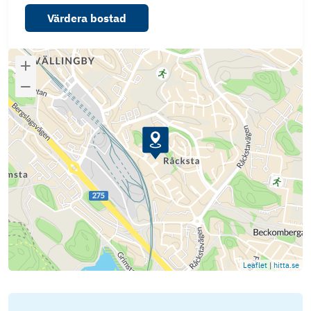
Värdera bostad
Leaflet
|
hitta.se