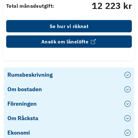
12 223 kr
Total månadsutgift:
Se hur vi räknat
Ansök om lånelöfte
Rumsbeskrivning
Om bostaden
Föreningen
Om Råcksta
Ekonomi