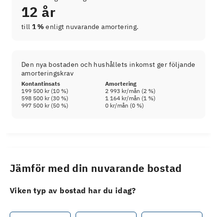
12 år
till
1 %
enligt nuvarande amortering.
Den nya bostaden och hushållets inkomst ger följande
amorteringskrav
Kontantinsats
Amortering
199 500 kr
(
10
%)
2 993 kr
/mån (
2
%)
598 500 kr
(
30
%)
1 164 kr
/mån (
1
%)
997 500 kr
(
50
%)
0 kr
/mån (
0
%)
Jämför med din nuvarande bostad
Viken typ av bostad har du idag?