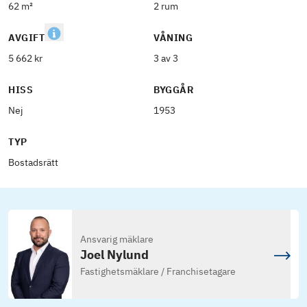
62 m²
2 rum
AVGIFT
VÅNING
5 662 kr
3 av 3
HISS
BYGGÅR
Nej
1953
TYP
Bostadsrätt
Ansvarig mäklare
Joel Nylund
Fastighetsmäklare / Franchisetagare