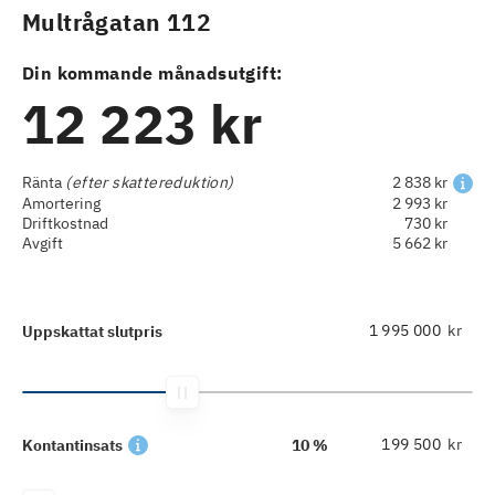
Multrågatan 112
Din kommande månadsutgift:
12 223 kr
Ränta
(efter skattereduktion)
2 838 kr
Amortering
2 993 kr
Driftkostnad
730 kr
Avgift
5 662 kr
kr
Uppskattat slutpris
kr
Kontantinsats
10 %