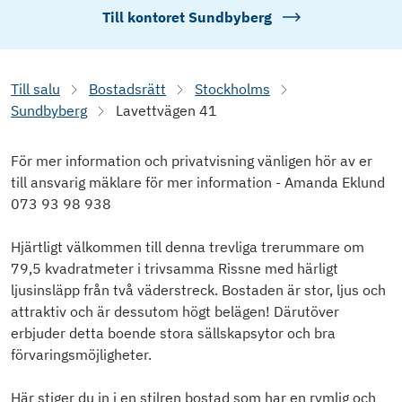
Till kontoret
Sundbyberg
Till salu
Bostadsrätt
Stockholms
Sundbyberg
Lavettvägen 41
För mer information och privatvisning vänligen hör av er
till ansvarig mäklare för mer information - Amanda Eklund
073 93 98 938
Hjärtligt välkommen till denna trevliga trerummare om
79,5 kvadratmeter i trivsamma Rissne med härligt
ljusinsläpp från två väderstreck. Bostaden är stor, ljus och
attraktiv och är dessutom högt belägen! Därutöver
erbjuder detta boende stora sällskapsytor och bra
förvaringsmöjligheter.
Här stiger du in i en stilren bostad som har en rymlig och