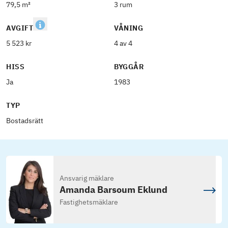
79,5 m²
3 rum
AVGIFT
VÅNING
5 523 kr
4 av 4
HISS
BYGGÅR
Ja
1983
TYP
Bostadsrätt
Ansvarig mäklare
Amanda Barsoum Eklund
Fastighetsmäklare