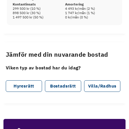
Kontantinsats
Amortering
299 500 kr
(
10
%)
4 493 kr
/mån (
2
%)
898 500 kr
(
30
%)
1 747 kr
/mån (
1
%)
1 497 500 kr
(
50
%)
0 kr
/mån (
0
%)
Jämför med din nuvarande bostad
Viken typ av bostad har du idag?
Hyresrätt
Bostadsrätt
Villa/Radhus