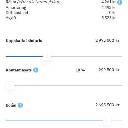
Ränta
(efter skattereduktion)
4 261 kr
Amortering
4 493 kr
Driftkostnad
0 kr
Avgift
5 523 kr
kr
Uppskattat slutpris
kr
Kontantinsats
10 %
kr
Bolån