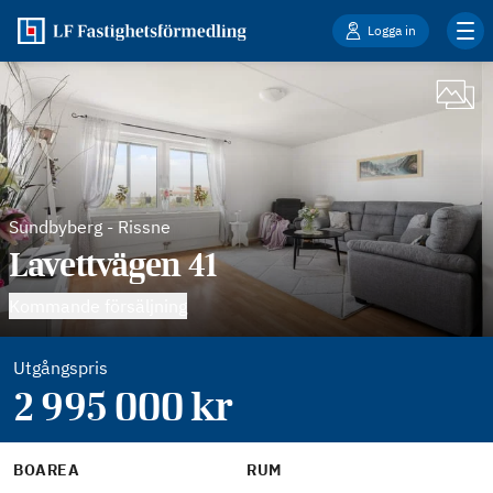
Logga in
Sundbyberg
-
Rissne
Lavettvägen 41
Kommande försäljning
Utgångspris
2 995 000
kr
BOAREA
RUM