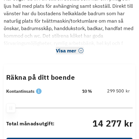
ljus hall med plats för avhängning samt skoställ. Direkt till
vänster har du bostadens helkaklade badrum som har
naturlig plats för tvättmaskin/torktumlare om man så
önskar, badrumsskåp, handdukstork, badkar, handfat med
kommod och wc. Det stilrena köket har goda
förvaringsmöjligheter, rymlig arbetsbänk, hel kyl och f
Visa mer
Räkna på ditt boende
kr
Kontantinsats
10 %
14 277 kr
Total månadsutgift: