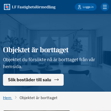
Logga in
Objektet är borttaget
Objektet du försökte nå är borttaget från vår
hemsida.
Sök bostäder till salu
Hem
Objektet är borttaget