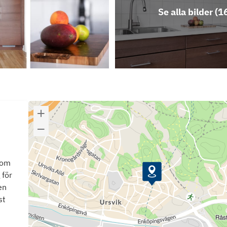
Se alla bilder (
1
som
 för
en
st