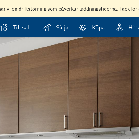
har vi en driftstörning som påverkar laddningstiderna. Tack för 
Till salu
Sälja
Köpa
Hit