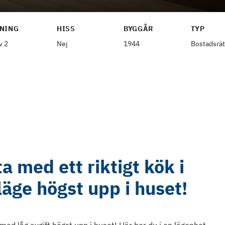
NING
HISS
BYGGÅR
TYP
v 2
Nej
1944
Bostadsrät
a med ett riktigt kök i
 läge högst upp i huset!