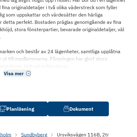
ed låg avgift högst upp i huset! Här bor du i en lägenhet
na originaldetaljer i två olika väderstreck som fyller
 dig som uppskattar och värdesätter den härliga
detta perfekt. Bostaden präglas genomgående av fina
akhöjd, stora fönsterpartier, bevarade originaldetaljer, väl
.
marken och består av 24 lägenheter, samtliga upplåtna
ut till medlemmarna. Föreningen har gjort stora
ergvärme, bytt yttre fönster oc
Visa mer
Planlösning
Dokument
kholm
Sundbyberg
Ursviksvägen 116B, 2tr