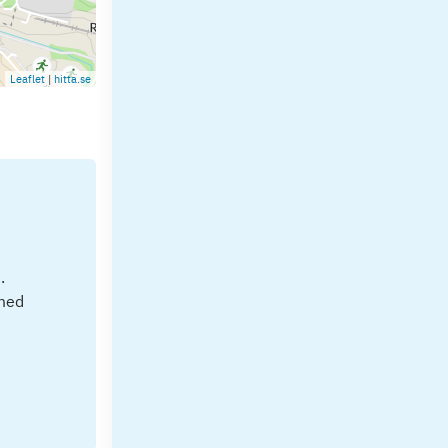
Leaflet
|
hitta.se
.
 med