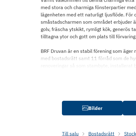
Varmt välkommen till denna charmiga etta m
med stora och charmiga fönsterpartier med fi
lägenheten med ett naturligt ljusflöde. För
småstadscharmen som området erbjuder är 
golv, fräscha ytskikt, rymligt kök, generös t
tilltagna ytor och gott om plats till förvaring
BRF Druvan är en stabil förening som äger 
med bostadsrätt samt 11 förråd som de hyr 
renoveringar så som stambyte, installerat b
Bilder
Till salu
Bostadsrätt
Stoc