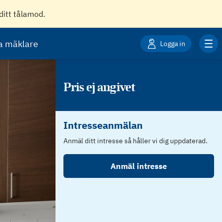
ditt tålamod.
ta mäklare
Logga in
Pris ej angivet
Intresseanmälan
Anmäl ditt intresse så håller vi dig uppdaterad.
Anmäl intresse