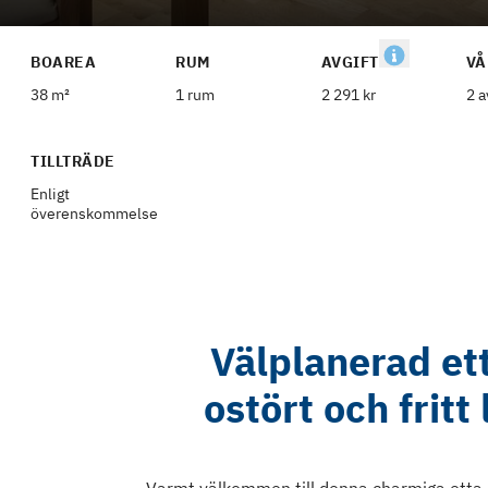
BOAREA
RUM
AVGIFT
VÅ
38 m²
1 rum
2 291 kr
2 a
TILLTRÄDE
Enligt
överenskommelse
Välplanerad ett
ostört och fritt