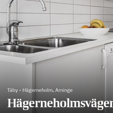
Täby
-
Hägerneholm, Arninge
Hägerneholmsväge