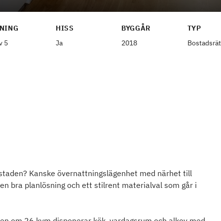
NING
HISS
BYGGÅR
TYP
v 5
Ja
2018
Bostadsrät
ostaden? Kanske övernattningslägenhet med närhet till
n bra planlösning och ett stilrent materialval som går i
den om 26 kvm disponerar kök, vardagsrum och alkov med