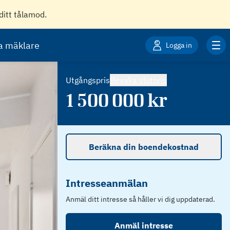
ditt tålamod.
ta mäklare
Logga in
Utgångspris
Bevaka slutpris
1 500 000
kr
Beräkna din boendekostnad
Intresseanmälan
Anmäl ditt intresse så håller vi dig uppdaterad.
Anmäl intresse