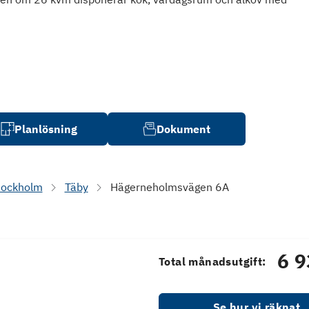
Planlösning
Dokument
tockholm
Täby
Hägerneholmsvägen 6A
6 9
Total månadsutgift:
Se hur vi räknat