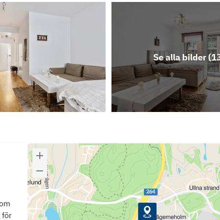
Se alla bilder (
1
som
 för