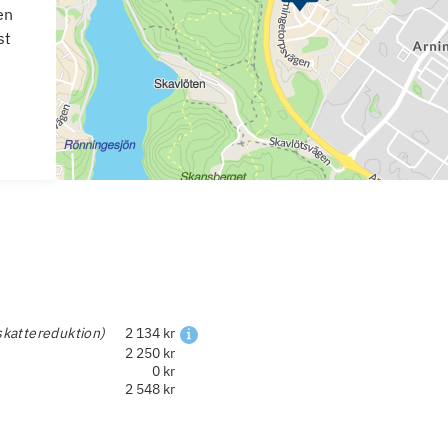
en
st
skattereduktion)
2 134 kr
2 250 kr
0 kr
2 548 kr