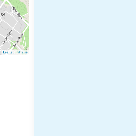
Leaflet
|
hitta.se