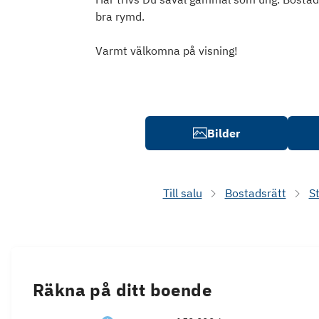
bra rymd.
Varmt välkomna på visning!
Bilder
Till salu
Bostadsrätt
S
Räkna på ditt boende