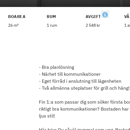
BOAREA
RUM
AVGIFT
VÅ
26 m²
1 rum
2 548 kr
1 a
- Bra planlösning
- Närhet till kommunikationer
- Eget förråd i anslutning till lägenheten
- Två allmänna uteplatser för grill och häng!
Fin 1:a som passar dig som söker första b
riktigt bra kommunikationer? Bostaden har e
ljus stil!
Här trivs Du såväl gammal som ung. Bosta