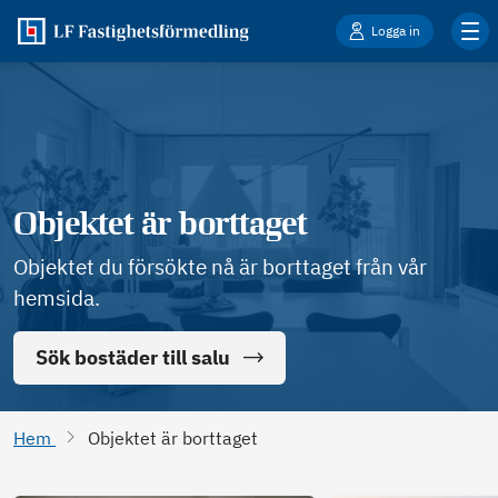
Logga in
Objektet är borttaget
Objektet du försökte nå är borttaget från vår
hemsida.
Sök bostäder till salu
Hem
Objektet är borttaget