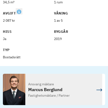
34,5 m²
1 rum
AVGIFT
VÅNING
2 087 kr
1 av 5
HISS
BYGGÅR
Ja
2019
TYP
Bostadsrätt
Ansvarig mäklare
Marcus Berglund
Fastighetsmäklare / Partner