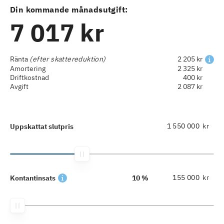
Din kommande månadsutgift:
7 017 kr
Ränta
(efter skattereduktion)
2 205 kr
Amortering
2 325 kr
Driftkostnad
400 kr
Avgift
2 087 kr
kr
Uppskattat slutpris
kr
Kontantinsats
10 %