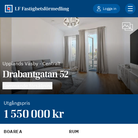
Logga in
Upplands Väsby
-
Centralt
Drabantgatan 52
Kommande försäljning
Utgångspris
1 550 000
kr
BOAREA
RUM