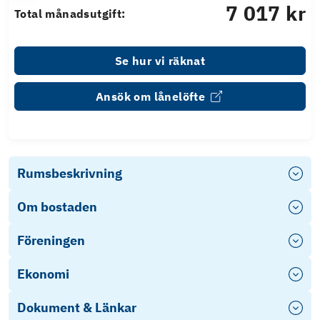
7 017 kr
Total månadsutgift:
Se hur vi räknat
Ansök om lånelöfte
Rumsbeskrivning
Om bostaden
Föreningen
Ekonomi
Dokument & Länkar