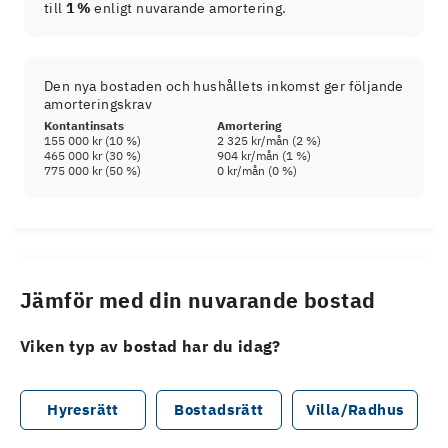
till
1 %
enligt nuvarande amortering.
Den nya bostaden och hushållets inkomst ger följande
amorteringskrav
Kontantinsats
Amortering
155 000 kr
(
10
%)
2 325 kr
/mån (
2
%)
465 000 kr
(
30
%)
904 kr
/mån (
1
%)
775 000 kr
(
50
%)
0 kr
/mån (
0
%)
Jämför med din nuvarande bostad
Viken typ av bostad har du idag?
Hyresrätt
Bostadsrätt
Villa/Radhus