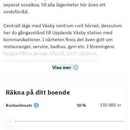
separat sovalkov, till alla lägenheter hör även ett
vindsförråd.
Centralt läge med Väsby centrum runt hörnet, dessutom
har du gångavstånd till Upplands Väsby station med
kommunikationer. I närheten finns det även gott om
restauranger, service, badhus, gym etc. I föreningens
byggnad finns garage, bilpool, stort cykelrum,
gemensamhetslokal med plats för övernattni
Visa mer
Räkna på ditt boende
kr
Kontantinsats
10 %