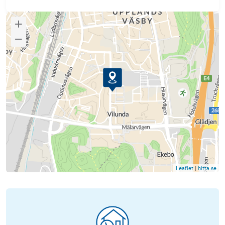
Leaflet
|
hitta.se