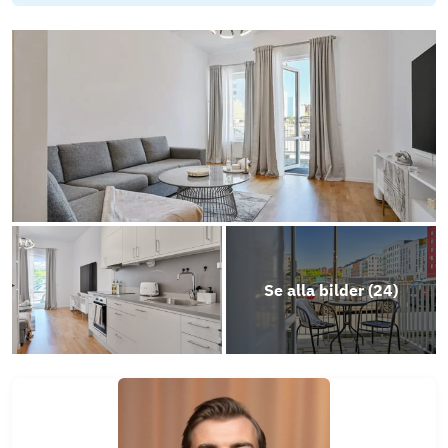
Stadgar
Energideklaration
Årsredovisning 2024/2025
Se alla bilder (
24
)