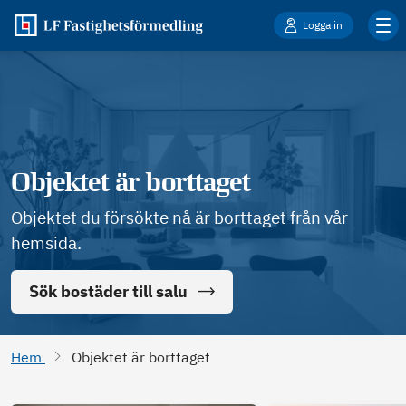
Logga in
Objektet är borttaget
Objektet du försökte nå är borttaget från vår
hemsida.
Sök bostäder till salu
Hem
Objektet är borttaget