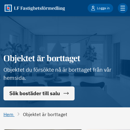
Logga in
Objektet är borttaget
Objektet du försökte nå är borttaget från vår
hemsida.
Sök bostäder till salu
Hem
Objektet är borttaget