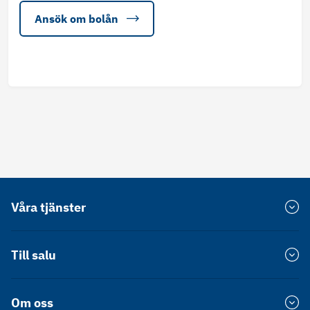
Ansök om bolån
Våra tjänster
Värdera bostad
Till salu
Försprång
Bostadsrätt Stockholm
Om oss