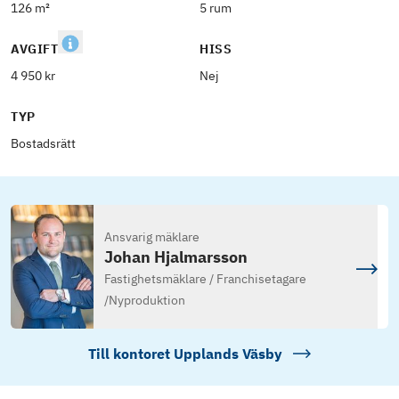
126 m²
5 rum
AVGIFT
HISS
4 950 kr
Nej
TYP
Bostadsrätt
Ansvarig mäklare
Johan Hjalmarsson
Fastighetsmäklare / Franchisetagare
/
Nyproduktion
Till kontoret
Upplands Väsby