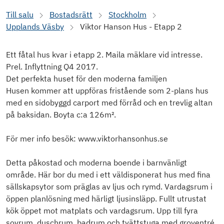
Till salu
Bostadsrätt
Stockholm
Upplands Väsby
Viktor Hanson Hus - Etapp 2
Ett fåtal hus kvar i etapp 2. Maila mäklare vid intresse.
Prel. Inflyttning Q4 2017.
Det perfekta huset för den moderna familjen
Husen kommer att uppföras fristående som 2-plans hus
med en sidobyggd carport med förråd och en trevlig altan
på baksidan. Boyta c:a 126m².
För mer info besök: www.viktorhansonhus.se
Detta påkostad och moderna boende i barnvänligt
område. Här bor du med i ett väldisponerat hus med fina
sällskapsytor som präglas av ljus och rymd. Vardagsrum i
öppen planlösning med härligt ljusinsläpp. Fullt utrustat
kök öppet mot matplats och vardagsrum. Upp till fyra
sovrum, duschrum, badrum och tvättstuga med groventré.