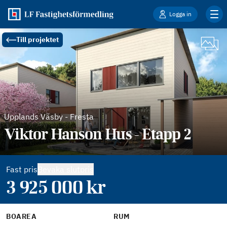
Logga in
Till projektet
Upplands Väsby
-
Fresta
Viktor Hanson Hus - Etapp 2
Fast pris
Bevaka slutpris
3 925 000
kr
BOAREA
RUM