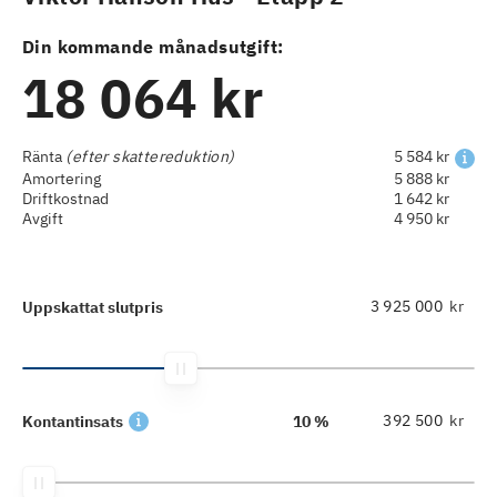
Din kommande månadsutgift:
18 064 kr
Ränta
(efter skattereduktion)
5 584 kr
Amortering
5 888 kr
Driftkostnad
1 642 kr
Avgift
4 950 kr
kr
Uppskattat slutpris
kr
Kontantinsats
10 %