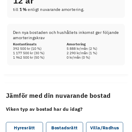
12 år
till
1 %
enligt nuvarande amortering.
Den nya bostaden och hushållets inkomst ger följande
amorteringskrav
Kontantinsats
Amortering
392 500 kr
(
10
%)
5 888 kr
/mån (
2
%)
1 177 500 kr
(
30
%)
2 290 kr
/mån (
1
%)
1 962 500 kr
(
50
%)
0 kr
/mån (
0
%)
Jämför med din nuvarande bostad
Viken typ av bostad har du idag?
Hyresrätt
Bostadsrätt
Villa/Radhus