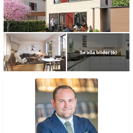
Se alla bilder (
6
)