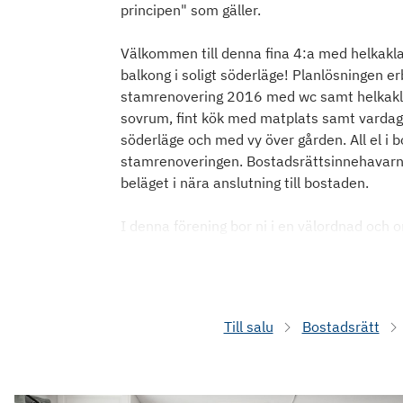
principen" som gäller.
Välkommen till denna fina 4:a med helkakl
balkong i soligt söderläge! Planlösningen e
stamrenovering 2016 med wc samt helkakla
sovrum, fint kök med matplats samt vardags
söderläge och med vy över gården. All el 
stamrenoveringen. Bostadsrättsinnehavarn
beläget i nära anslutning till bostaden.
I denna förening bor ni i en välordnad och
Till salu
Bostadsrätt