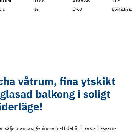
NING
HISS
BYGGÅR
TYP
v 2
Nej
1968
Bostadsrät
cha våtrum, fina ytskikt
glasad balkong i soligt
öderläge!
 säljs utan budgivning och att det är "Först-till-kvarn-