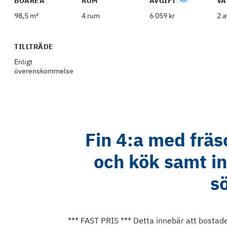
BOAREA
RUM
AVGIFT
VÅ
98,5 m²
4 rum
6 059 kr
2 a
TILLTRÄDE
Enligt
överenskommelse
Fin 4:a med fräs
och kök samt in
s
*** FAST PRIS *** Detta innebär att bostaden