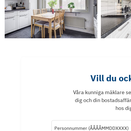
Vill du o
Våra kunniga mäklare ser 
dig och din bostadsaffä
hos dig
Personnummer (ÅÅÅÅMMDDXXXX)