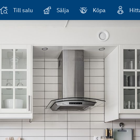
Till salu
Sälja
Köpa
Hit