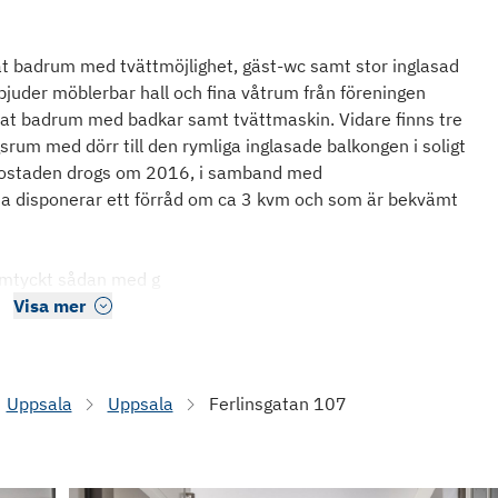
at badrum med tvättmöjlighet, gäst-wc samt stor inglasad
rbjuder möblerbar hall och fina våtrum från föreningen
t badrum med badkar samt tvättmaskin. Vidare finns tre
rum med dörr till den rymliga inglasade balkongen i soligt
i bostaden drogs om 2016, i samband med
a disponerar ett förråd om ca 3 kvm och som är bekvämt
 omtyckt sådan med g
Visa mer
Uppsala
Uppsala
Ferlinsgatan 107