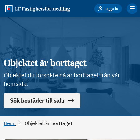
Logga in
Objektet är borttaget
Objektet du försökte nå är borttaget från vår
hemsida.
Sök bostäder till salu
Hem
Objektet är borttaget