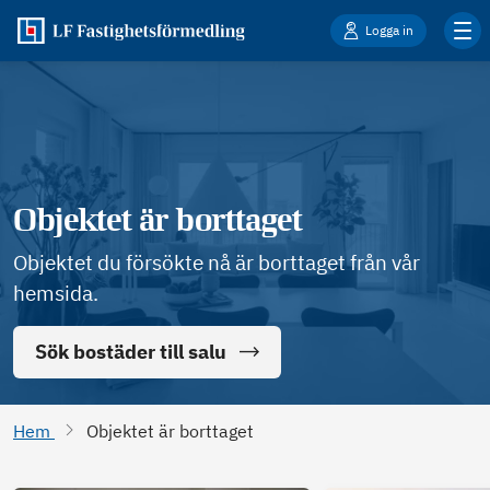
Logga in
Objektet är borttaget
Objektet du försökte nå är borttaget från vår
hemsida.
Sök bostäder till salu
Hem
Objektet är borttaget