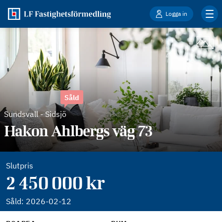
Logga in
Såld
Sundsvall
-
Sidsjö
Hakon Ahlbergs väg 73
Slutpris
2 450 000 kr
Såld:
2026-02-12