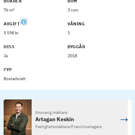
BOAREA
RUM
76 m²
3 rum
AVGIFT
VÅNING
5 598 kr
3
HISS
BYGGÅR
Ja
2018
TYP
Bostadsrätt
Ansvarig mäklare
Artagan Keskin
Fastighetsmäklare
/
Franchisetagare