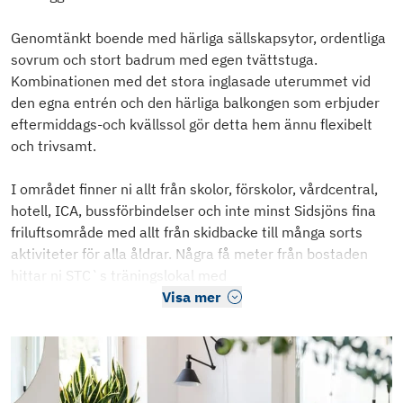
Genomtänkt boende med härliga sällskapsytor, ordentliga
sovrum och stort badrum med egen tvättstuga.
Kombinationen med det stora inglasade uterummet vid
den egna entrén och den härliga balkongen som erbjuder
eftermiddags-och kvällssol gör detta hem ännu flexibelt
och trivsamt.
I området finner ni allt från skolor, förskolor, vårdcentral,
hotell, ICA, bussförbindelser och inte minst Sidsjöns fina
friluftsområde med allt från skidbacke till många sorts
aktiviteter för alla åldrar. Några få meter från bostaden
hittar ni STC`s träningslokal med
Visa mer