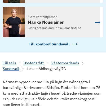
Extra kontaktperson
Marika Nousiainen
Fastighetsmäklare / Mäklarassistent
Till kontoret
Sundsvall
Till salu
Bostadsrätt
Västernorrlands
Sundsvall
Hakon Ahlbergs väg 73
Närmast nyproducerad 3:a på lugn återvändsgata i
barnvänliga & trivsamma Sidsjön. Fantastiskt hem om 76
kvm med ett attraktiv läge i huset på tredje våningen som
erbjuder rikligt ljusinflöde och fin utsikt mot skogsparti
som ligger intill huset.