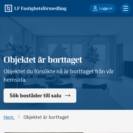
Logga in
Objektet är borttaget
Objektet du försökte nå är borttaget från vår
hemsida.
Sök bostäder till salu
Hem
Objektet är borttaget