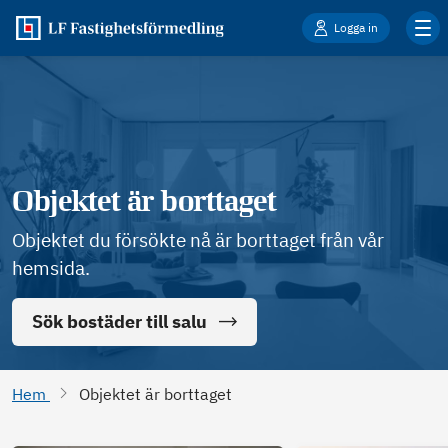
Logga in
Objektet är borttaget
Objektet du försökte nå är borttaget från vår
hemsida.
Sök bostäder till salu
Hem
Objektet är borttaget