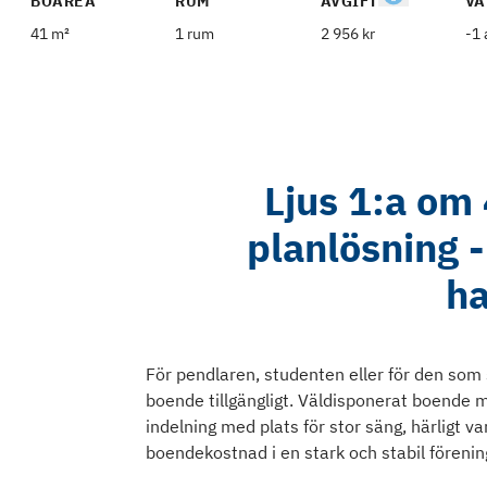
BOAREA
RUM
AVGIFT
VÅ
41 m²
1 rum
2 956 kr
-1 
Ljus 1:a om
planlösning 
ha
För pendlaren, studenten eller för den som 
boende tillgängligt. Väldisponerat boende m
indelning med plats för stor säng, härligt v
boendekostnad i en stark och stabil föreni