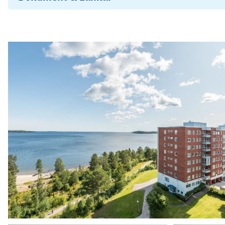
Strandparken stadgar (190329)
Objektsbeskrivning