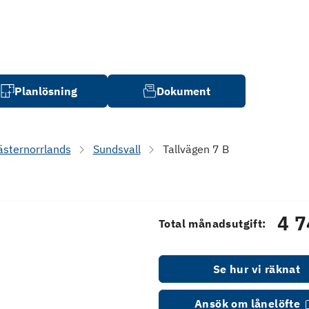
Planlösning
Dokument
ästernorrlands
Sundsvall
Tallvägen 7 B
4 7
Total månadsutgift:
Se hur vi räknat
Ansök om lånelöfte