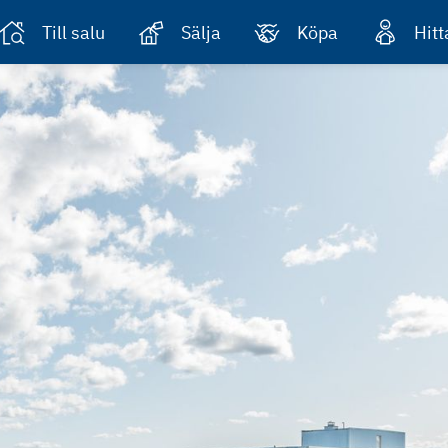
Till salu
Sälja
Köpa
Hit