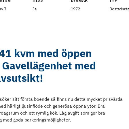
NING
HISS
BYGGÅR
TYP
av 7
Ja
1972
Bostadsrät
 41 kvm med öppen
- Gavellägenhet med
vsutsikt!
söker sitt första boende så finns nu detta mycket prisvärda
ed härligt ljusinflöde och generösa öppna ytor. Bra
ardagsrum och ett rymlig kök. Låg avgift som ger bra
ng med goda parkeringsmöjligheter.