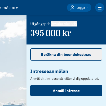
ta mäklare
Logga in
Utgångspris
Bevaka slutpris
395 000
kr
Beräkna din boendekostnad
Intresseanmälan
Anmäl ditt intresse så håller vi dig uppdaterad.
Anmäl intresse