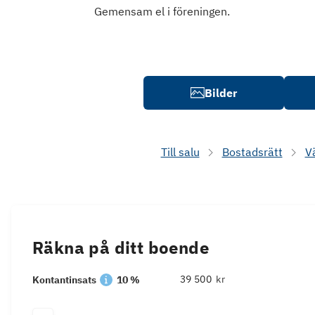
Gemensam el i föreningen.
Bilder
Till salu
Bostadsrätt
V
Räkna på ditt boende
kr
Kontantinsats
10 %