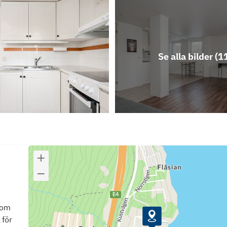
Se alla bilder (
1
som
 för