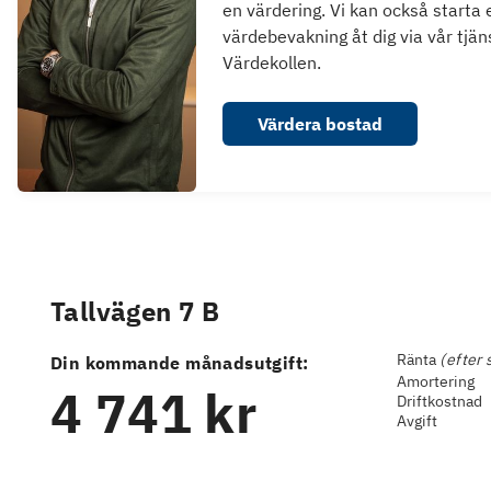
en värdering. Vi kan också starta 
värdebevakning åt dig via vår tjän
Värdekollen.
Värdera bostad
Tallvägen 7 B
Ränta
(efter 
Din kommande månadsutgift:
Amortering
4 741 kr
Driftkostnad
Avgift