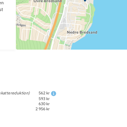
en
st
skattereduktion)
562 kr
593 kr
630 kr
2 956 kr