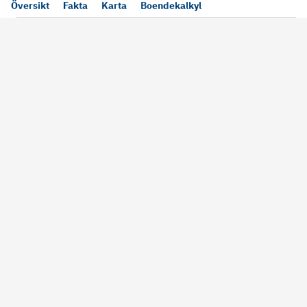
Översikt
Fakta
Karta
Boendekalkyl
Läs mer
Bra att tänka på vid köp
Sälj din bosta
Köper du bostad via oss kan vi
Att sälja sin bostad
alltid garantera dig säkra rutiner
största affärer. Me