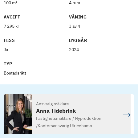
100 m²
4 rum
AVGIFT
VÅNING
7 295 kr
3 av 4
HISS
BYGGÅR
Ja
2024
TYP
Bostadsrätt
Ansvarig mäklare
Anna Tidebrink
Fastighetsmäklare / Nyproduktion
/
Kontorsansvarig Ulricehamn