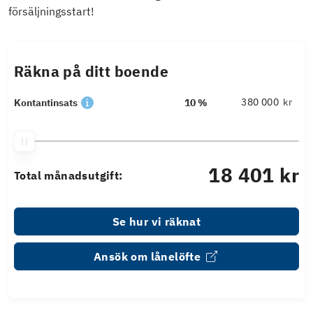
försäljningsstart!
Räkna på ditt boende
kr
Kontantinsats
10 %
18 401 kr
Total månadsutgift:
Se hur vi räknat
Ansök om lånelöfte