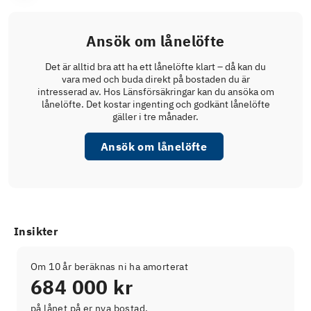
Ansök om lånelöfte
Det är alltid bra att ha ett lånelöfte klart – då kan du
vara med och buda direkt på bostaden du är
intresserad av. Hos Länsförsäkringar kan du ansöka om
lånelöfte. Det kostar ingenting och godkänt lånelöfte
gäller i tre månader.
Ansök om lånelöfte
Insikter
Om 10 år beräknas ni ha amorterat
684 000 kr
på lånet på er nya bostad.