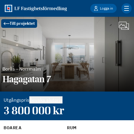
Logga in
Till projektet
Borås
-
Norrmalm
Hagagatan 7
Utgångspris
Bevaka slutpris
3 800 000
kr
BOAREA
RUM