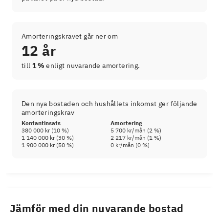
Amorteringskravet går ner om
12 år
till
1 %
enligt nuvarande amortering.
Den nya bostaden och hushållets inkomst ger följande
amorteringskrav
Kontantinsats
Amortering
380 000 kr
(
10
%)
5 700 kr
/mån (
2
%)
1 140 000 kr
(
30
%)
2 217 kr
/mån (
1
%)
1 900 000 kr
(
50
%)
0 kr
/mån (
0
%)
Jämför med din nuvarande bostad