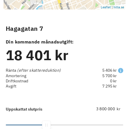
Leaflet
|
hitta.se
Hagagatan 7
Din kommande månadsutgift:
18 401 kr
Ränta
(efter skattereduktion)
5 406 kr
Amortering
5 700 kr
Driftkostnad
0 kr
Avgift
7 295 kr
kr
Uppskattat slutpris