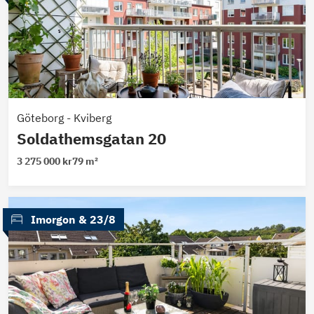
Göteborg
-
Kviberg
Soldathemsgatan 20
3 275 000 kr
79 m²
 Imorgon
 & 
23/8