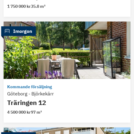
1 750 000 kr
35.8 m²
 Imorgon
Kommande försäljning
Göteborg
-
Björkekärr
Träringen 12
4 500 000 kr
97 m²