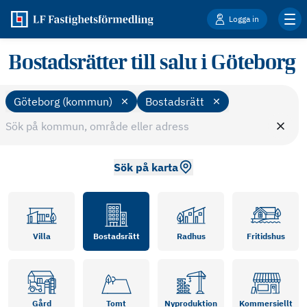
Logga in
Bostadsrätter till salu i Göteborg
Göteborg (kommun)
Bostadsrätt
Sök på karta
Villa
Bostadsrätt
Radhus
Fritidshus
Gård
Tomt
Nyproduktion
Kommersiellt