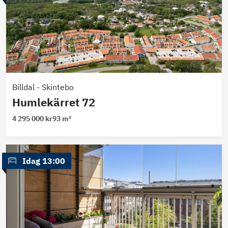
Billdal
-
Skintebo
Humlekärret 72
4 295 000 kr
93 m²
 Idag 13:00