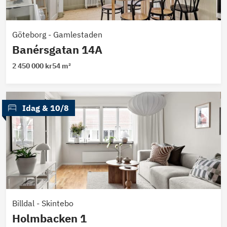
Göteborg
-
Gamlestaden
Banérsgatan 14A
2 450 000 kr
54 m²
 Idag
 & 
10/8
Billdal
-
Skintebo
Holmbacken 1