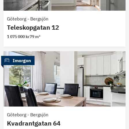
Göteborg
-
Bergsjön
Teleskopgatan 12
1 075 000 kr
79 m²
 Imorgon
Göteborg
-
Bergsjön
Kvadrantgatan 64