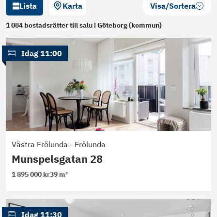
Lista
Karta
Visa/Sortera
1 084
bostadsrätter
till salu
i Göteborg (kommun)
 Idag 11:00
Västra Frölunda
-
Frölunda
Munspelsgatan 28
1 895 000 kr
39 m²
 Idag 11:30