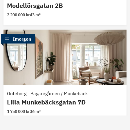
Modellörsgatan 2B
2 200 000 kr
43 m²
 Imorgon
Göteborg
-
Bagaregården / Munkebäck
Lilla Munkebäcksgatan 7D
1 750 000 kr
36 m²
Skapa bevakning
Skapa bevakning