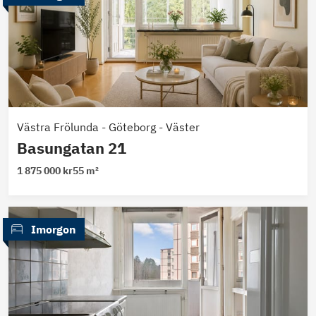
Västra Frölunda
-
Göteborg - Väster
Basungatan 21
1 875 000 kr
55 m²
 Imorgon