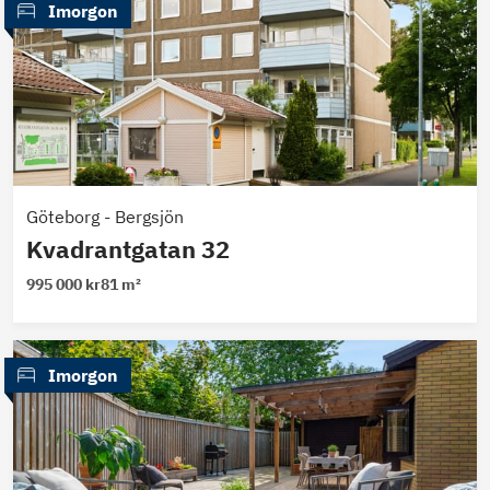
 Imorgon
Göteborg
-
Bergsjön
Kvadrantgatan 32
995 000 kr
81 m²
 Imorgon