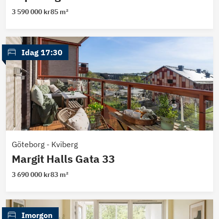
3 590 000 kr
85 m²
 Idag 17:30
Göteborg
-
Kviberg
Margit Halls Gata 33
3 690 000 kr
83 m²
 Imorgon