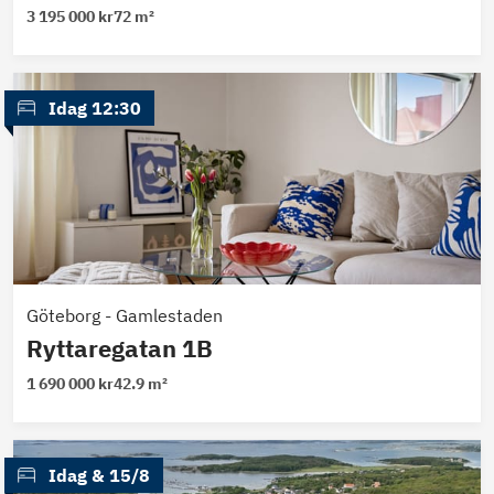
3 195 000 kr
72 m²
 Idag 12:30
Göteborg
-
Gamlestaden
Ryttaregatan 1B
1 690 000 kr
42.9 m²
 Idag
 & 
15/8