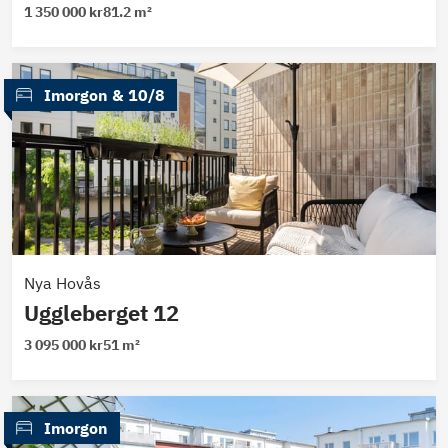
1 350 000 kr
81.2 m²
 Imorgon
 & 
10/8
Nya Hovås
Uggleberget 12
3 095 000 kr
51 m²
 Imorgon