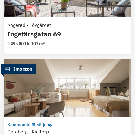
Angered
-
Lövgärdet
Ingefärsgatan 69
2 495 000 kr
107 m²
 Imorgon
Kommande försäljning
Göteborg
-
Kålltorp