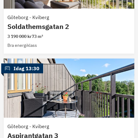
Göteborg
-
Kviberg
Soldathemsgatan 2
3 190 000 kr
73 m²
Bra energiklass
 Idag 13:30
Göteborg
-
Kviberg
Aspirantgatan 3