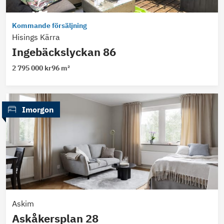
Kommande försäljning
Hisings Kärra
Ingebäckslyckan 86
2 795 000 kr
96 m²
 Imorgon
Askim
Askåkersplan 28