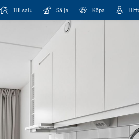
Till salu
Sälja
Köpa
Hit