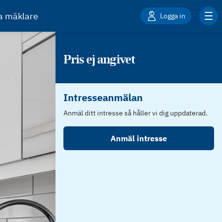
ta mäklare
Logga in
Pris ej angivet
Intresseanmälan
Anmäl ditt intresse så håller vi dig uppdaterad.
Anmäl intresse