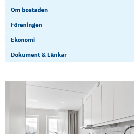
Om bostaden
Föreningen
Ekonomi
Dokument & Länkar
Photo
Play
Social
Video
Objektsbeskrivning