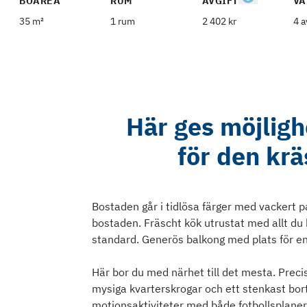
BOAREA
RUM
AVGIFT
VÅ
35 m²
1 rum
2 402 kr
4 a
Här ges möjligh
för den krä
Bostaden går i tidlösa färger med vackert pa
bostaden. Fräscht kök utrustat med allt d
standard. Generös balkong med plats för en 
Här bor du med närhet till det mesta. Preci
mysiga kvarterskrogar och ett stenkast bort
motionsaktiviteter med både fotbollsplaner,