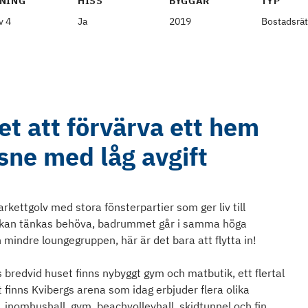
NING
HISS
BYGGÅR
TYP
v 4
Ja
2019
Bostadsrät
et att förvärva ett hem
sne med låg avgift
rkettgolv med stora fönsterpartier som ger liv till
u kan tänkas behöva, badrummet går i samma höga
mindre loungegruppen, här är det bara att flytta in!
s bredvid huset finns nybyggt gym och matbutik, ett flertal
 finns Kvibergs arena som idag erbjuder flera olika
 inomhushall, gym, beachvolleyhall, skidtunnel och fin