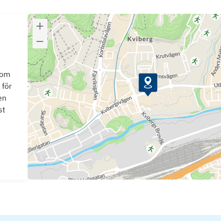
som
 för
en
st