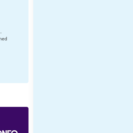
.
 med