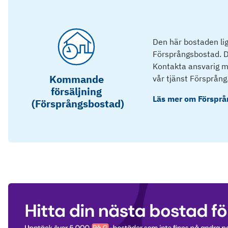
Den här bostaden lig
Försprångsbostad. D
Kontakta ansvarig mä
Kommande
vår tjänst Försprång
försäljning
Läs mer om
Försprå
(Försprångsbostad)