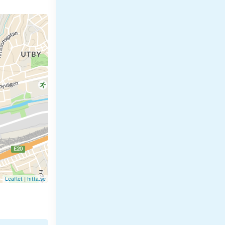
Leaflet
|
hitta.se