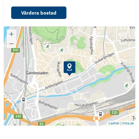
Värdera bostad
Leaflet
|
hitta.se