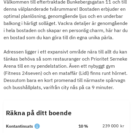
Välkommen till eftertraktade Bunkebergsgatan 11 och till
denna välplanderade tvårummare! Bostaden erbjuder en
optimal planlösning, genomgående ljus och en underbar
balkong i härligt solläget. Vackra detaljer är genomgående
i hela bostaden och skapar en personlig charm, här har du
en bostad som du kan göra till din egna unika pärla.
Adressen ligger i ett expansivt område nära till allt du kan
tänkas behöva så som restauranger och Prioritet Serneke
Arena till en ny pendelstation. Även ett nybyggt gym
(Fitness 24seven) och en mataffär (Lidl) finns runt hörnet.
Dessutom bara en kort promenad till närmaste spårvagn
och busshållplats, varifrån city nås på ca 9 minuter.
Räkna på ditt boende
kr
Kontantinsats
10 %