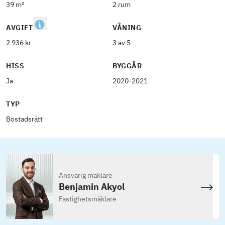
39 m²
2 rum
AVGIFT
VÅNING
2 936 kr
3 av 5
HISS
BYGGÅR
Ja
2020-2021
TYP
Bostadsrätt
Ansvarig mäklare
Benjamin Akyol
Fastighetsmäklare