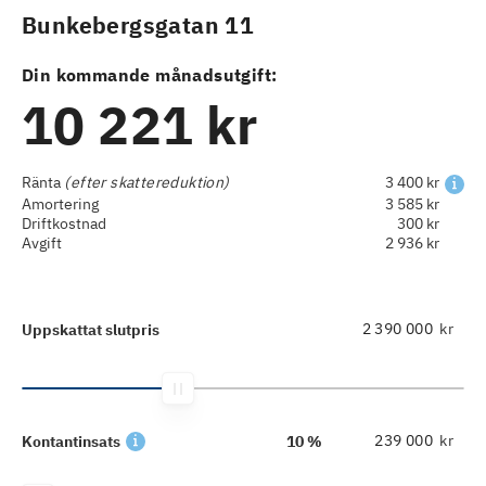
Bunkebergsgatan 11
Din kommande månadsutgift:
10 221 kr
Ränta
(efter skattereduktion)
3 400 kr
Amortering
3 585 kr
Driftkostnad
300 kr
Avgift
2 936 kr
kr
Uppskattat slutpris
kr
Kontantinsats
10 %