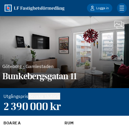
Logga in
Göteborg
-
Gamlestaden
Bunkebergsgatan 11
Utgångspris
Bevaka slutpris
2 390 000
kr
BOAREA
RUM