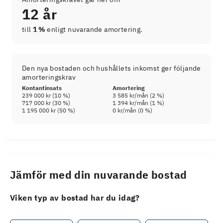
12 år
till
1 %
enligt nuvarande amortering.
Den nya bostaden och hushållets inkomst ger följande
amorteringskrav
Kontantinsats
Amortering
239 000 kr
(
10
%)
3 585 kr
/mån (
2
%)
717 000 kr
(
30
%)
1 394 kr
/mån (
1
%)
1 195 000 kr
(
50
%)
0 kr
/mån (
0
%)
Jämför med din nuvarande bostad
Viken typ av bostad har du idag?